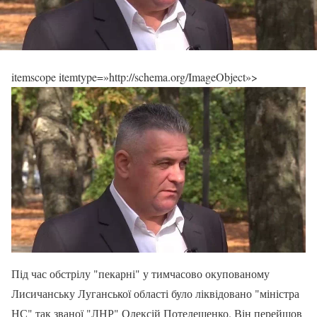
itemscope itemtype=»http://schema.org/ImageObject»>
Під час обстрілу "пекарні" у тимчасово окупованому
Лисичанську Луганської області було ліквідовано "міністра
НС" так званої "ЛНР" Олексій Потелещенко. Він перейшов