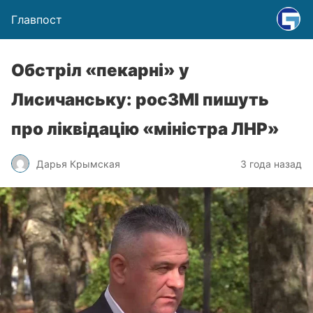
Главпост
Обстріл «пекарні» у
Лисичанську: росЗМІ пишуть
про ліквідацію «міністра ЛНР»
Дарья Крымская
3 года назад