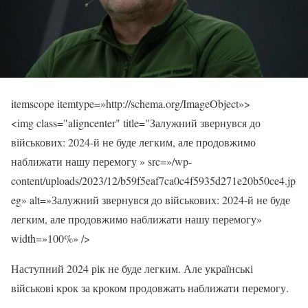
itemscope itemtype=»http://schema.org/ImageObject»>
<img class="aligncenter" title="Залужний звернувся до
військових: 2024-й не буде легким, але продовжимо
наближати нашу перемогу » src=»/wp-
content/uploads/2023/12/b59f5eaf7ca0c4f5935d271e20b50ce4.jp
eg» alt=»Залужний звернувся до військових: 2024-й не буде
легким, але продовжимо наближати нашу перемогу»
width=»100%» />
Наступний 2024 рік не буде легким. Але українські
військові крок за кроком продовжать наближати перемогу.