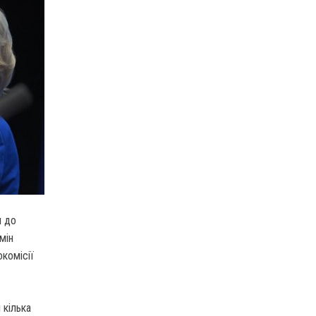
я до
мін
комісії
 кілька