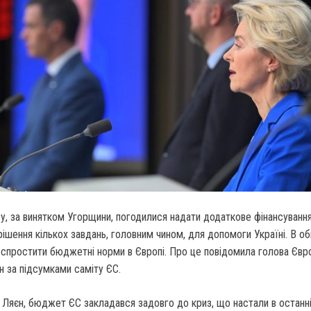
у, за винятком Угорщини, погодилися надати додаткове фінансуванн
шення кількох завдань, головним чином, для допомоги Україні. В об
спростити бюджетні норми в Європі. Про це повідомила голова Євро
 за підсумками саміту ЄС.
Ляєн, бюджет ЄС закладався задовго до криз, що настали в останні