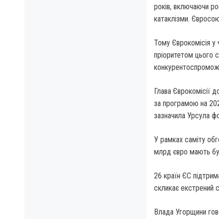
років, включаючи рос
катаклізми. Євросо
Тому Єврокомісія у
пріоритетом цього с
конкурентоспроможн
Глава Єврокомісії д
за програмою на 202
зазначила Урсула фо
У рамках саміту обг
млрд євро мають бут
26 країн ЄС підтрим
скликає екстрений с
Влада Угорщини гово