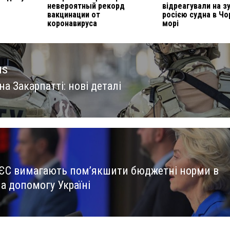
невероятный рекорд
відреагували на з
вакцинации от
росією судна в Ч
коронавируса
морі
us
на Закарпатті: нові деталі
us
 ЄС вимагають пом’якшити бюджетні норми в
а допомогу Україні