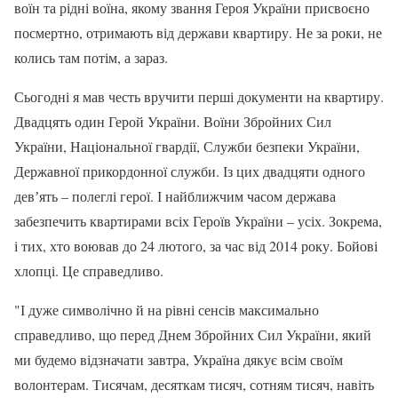
воїн та рідні воїна, якому звання Героя України присвоєно
посмертно, отримають від держави квартиру. Не за роки, не
колись там потім, а зараз.
Сьогодні я мав честь вручити перші документи на квартиру.
Двадцять один Герой України. Воїни Збройних Сил
України, Національної гвардії, Служби безпеки України,
Державної прикордонної служби. Із цих двадцяти одного
девʼять – полеглі герої. І найближчим часом держава
забезпечить квартирами всіх Героїв України – усіх. Зокрема,
і тих, хто воював до 24 лютого, за час від 2014 року. Бойові
хлопці. Це справедливо.
"І дуже символічно й на рівні сенсів максимально
справедливо, що перед Днем Збройних Сил України, який
ми будемо відзначати завтра, Україна дякує всім своїм
волонтерам. Тисячам, десяткам тисяч, сотням тисяч, навіть