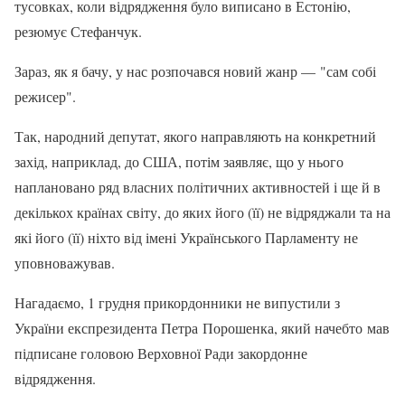
тусовках, коли відрядження було виписано в Естонію,
резюмує Стефанчук.
Зараз, як я бачу, у нас розпочався новий жанр — "сам собі
режисер".
Так, народний депутат, якого направляють на конкретний
захід, наприклад, до США, потім заявляє, що у нього
наплановано ряд власних політичних активностей і ще й в
декількох країнах світу, до яких його (її) не відряджали та на
які його (її) ніхто від імені Українського Парламенту не
уповноважував.
Нагадаємо, 1 грудня прикордонники не випустили з
України експрезидента Петра Порошенка, який начебто мав
підписане головою Верховної Ради закордонне
відрядження.