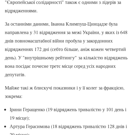
"Європейської солідарності" також є одними з лідерів за
відрядженнями.
За останніми даними, Іванна Климпуш-Цинцадзе була
направлена у 31 відрядження за межі України, у яких із 648
днів повномасштабної війни пробула у закордонних
відрядженнях 172 дні (себто більше, аніж кожен четвертий
день). У "внутрішньому рейтингу" за кількістю відряджень
вона посідає почесне третє місце серед усіх народних
депутатів.
Майже такі ж блискучі показники і у її колег за фракцією,
зокрема:
Ірини Геращенко (19 відряджень тривалістю у 101 день і
19 місце);
Артура Герасимова (18 відряджень тривалістю 128 днів і
20 місце);