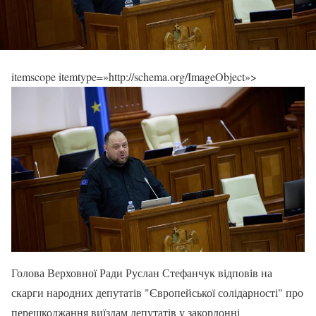
itemscope itemtype=»http://schema.org/ImageObject»>
Голова Верховної Ради Руслан Стефанчук відповів на
скарги народних депутатів "Європейської солідарності" про
перешкоджання виїздам депутатів у закордонні