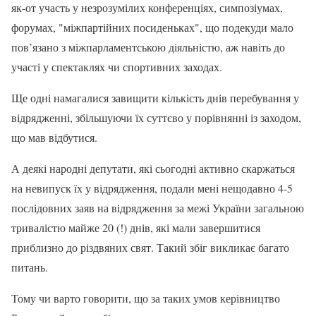
як-от участь у незрозумілих конференціях, симпозіумах,
форумах, "міжпартійних посиденьках", що подекуди мало
пов’язано з міжпарламентською діяльністю, аж навіть до
участі у спектаклях чи спортивних заходах.
Ще одні намагалися завищити кількість днів перебування у
відрядженні, збільшуючи їх суттєво у порівнянні із заходом,
що мав відбутися.
А деякі народні депутати, які сьогодні активно скаржаться
на невипуск їх у відрядження, подали мені нещодавно 4-5
послідовних заяв на відрядження за межі України загальною
тривалістю майже 20 (!) днів, які мали завершитися
приблизно до різдвяних свят. Такий збіг викликає багато
питань.
Тому чи варто говорити, що за таких умов керівництво