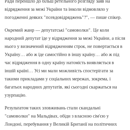
Ради перейшло до більш ретельного розгляду заяв на
відрядження за межі України та інколи відмовляло у
погодженні деяких "псевдовідряджень"?", — пише спікер.
Окремий жанр — депутатські "самоволки". Це коли
народний депутат їде у відрядження за межі України, а після
нього у визначений відрядженням строк, не повертається в
Україну… або ж їде самостійно в іншу країну… або ж під
час відрядження в одну країну натомість виявляється в
іншій країні… Усі ми мали можливість спостерігати за
такими прикладами у соціальних мережах, зокрема, і
багатьох народних депутатів, які сьогодні скаржаться на
узурпацію.
Результатом таких зловживань стали скандальні
"самоволки" на Мальдівах, обіди з власною сім'єю у
Лондоні, перебування у Великій Британії на політичних