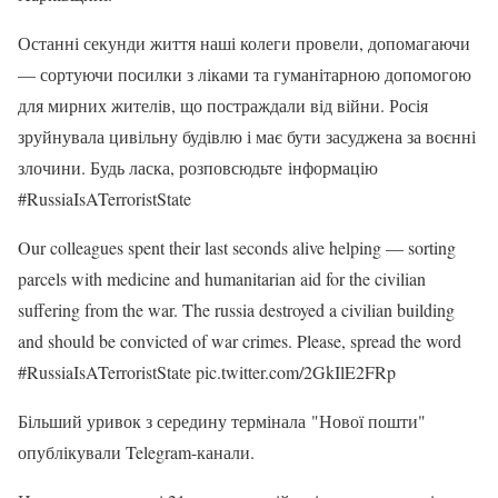
Останні секунди життя наші колеги провели, допомагаючи
— сортуючи посилки з ліками та гуманітарною допомогою
для мирних жителів, що постраждали від війни. Росія
зруйнувала цивільну будівлю і має бути засуджена за воєнні
злочини. Будь ласка, розповсюдьте інформацію
#RussiaIsATerroristState
Our colleagues spent their last seconds alive helping — sorting
parcels with medicine and humanitarian aid for the civilian
suffering from the war. The russia destroyed a civilian building
and should be convicted of war crimes. Please, spread the word
#RussiaIsATerroristState pic.twitter.com/2GkIlE2FRp
Більший уривок з середину термінала "Нової пошти"
опублікували Telegram-канали.