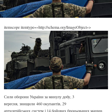
itemscope itemtype=»http://schema.org/ImageObject»>
Сили оборони України за минулу добу, 3
вересня, знищили 460 окупантів, 29
артилерійських систем і 14 бойових броньованих машин.