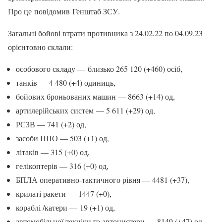
Про це повідомив Генштаб ЗСУ.
Загальні бойові втрати противника з 24.02.22 по 04.09.23
орієнтовно склали:
особового складу — близько 265 120 (+460) осіб,
танків — 4 480 (+4) одиниць,
бойових броньованих машин — 8663 (+14) од,
артилерійських систем — 5 611 (+29) од,
РСЗВ — 741 (+2) од,
засоби ППО — 503 (+1) од,
літаків — 315 (+0) од,
гелікоптерів — 316 (+0) од,
БПЛА оперативно-тактичного рівня — 4481 (+37),
крилаті ракети — 1447 (+0),
кораблі /катери — 19 (+1) од,
автомобільної техніки та автоцистерн — 8149 (+47) од,