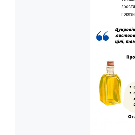
зрости
показн