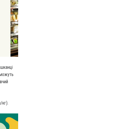
ешканці
і можуть
авчий
/кг).