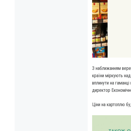
З наближанням верес
країни міркують над 
вплинути на гаманці
директор Економічн
Ціни на картоплю буд