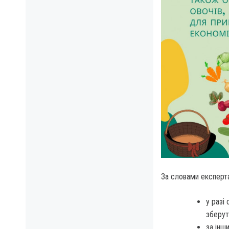
За словами експерта
у разі
зберут
за інш