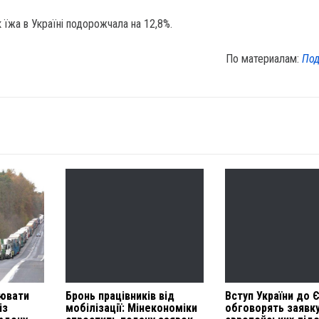
к їжа в Україні подорожчала на 12,8%.
По материалам:
Под
уювати
Бронь працівників від
Вступ України до 
із
мобілізації: Мінекономіки
обговорять заявку 