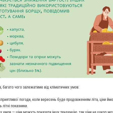
, багато чого залежатиме від кліматичних умов:
 сприятливої погоди, коли вересень буде продовженням літа, ціни йм
ь літні показники.
их умов — ціни можуть показати іншу тенденцію, так ціни на цукор м