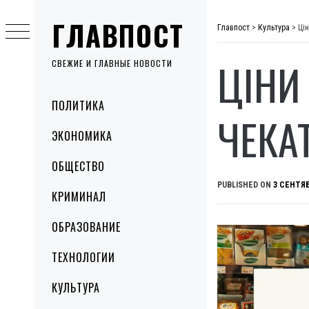
Skip
ГЛАВПОСТ
to
Главпост
>
Культура
>
Цін
content
ЦІНИ
СВЕЖИЕ И ГЛАВНЫЕ НОВОСТИ
Primary
ПОЛИТИКА
Menu
ЧЕКА
ЭКОНОМИКА
ОБЩЕСТВО
PUBLISHED ON
3 СЕНТЯБ
КРИМИНАЛ
ОБРАЗОВАНИЕ
ТЕХНОЛОГИИ
КУЛЬТУРА