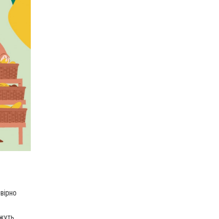
овірно
ожуть