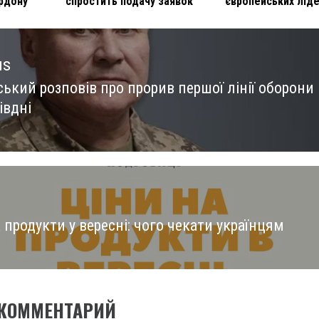
рдону
спростить подачу заявок
європейських ліде
us
ький розповів про прорив першої лінії оборони
us
івдні
 продукти у вересні: чого чекати українцям
 КОММЕНТАРИЙ