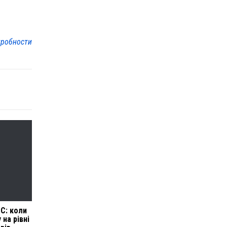
робности
ЄС: коли
на рівні