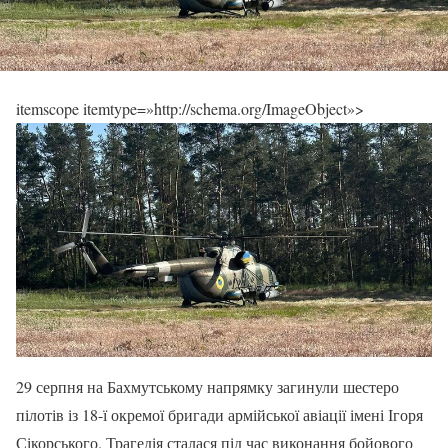
itemscope itemtype=»http://schema.org/ImageObject»>
29 серпня на Бахмутському напрямку загинули шестеро
пілотів із 18-ї окремої бригади армійської авіації імені Ігоря
Сікорського. Трагедія сталася під час виконання бойового