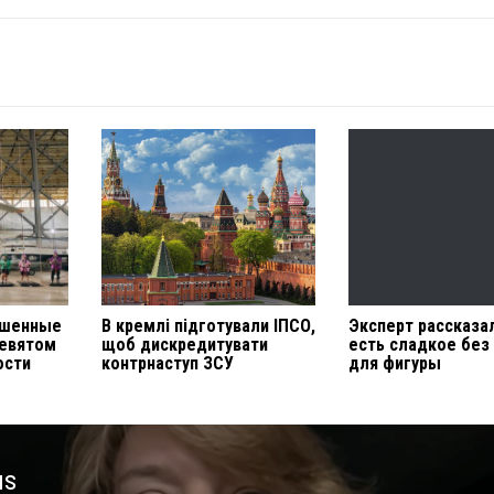
ешенные
В кремлі підготували ІПСО,
Эксперт рассказал
девятом
щоб дискредитувати
есть сладкое без
ости
контрнаступ ЗСУ
для фигуры
us