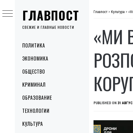
Skip
ГЛАВПОСТ
to
Главпост
>
Культура
>
«М
content
«МИ 
СВЕЖИЕ И ГЛАВНЫЕ НОВОСТИ
Primary
ПОЛИТИКА
Menu
РОЗП
ЭКОНОМИКА
ОБЩЕСТВО
КОРУ
КРИМИНАЛ
ОБРАЗОВАНИЕ
PUBLISHED ON
31 АВГУС
ТЕХНОЛОГИИ
КУЛЬТУРА