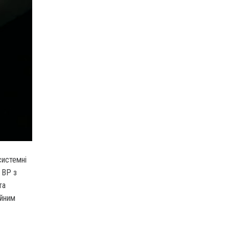
системні
 ВР з
та
ійним