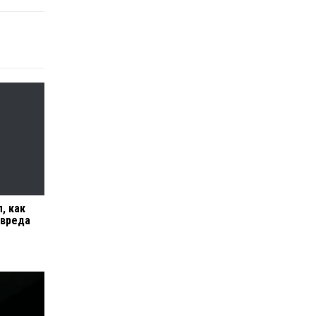
, как
 вреда