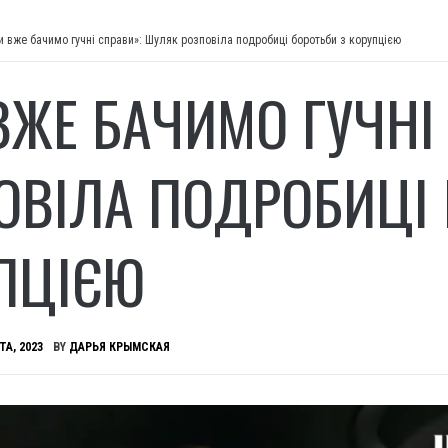
и вже бачимо гучні справи»: Шуляк розповіла подробиці боротьби з корупцією
ВЖЕ БАЧИМО ГУЧНІ
ОВІЛА ПОДРОБИЦІ 
ПЦІЄЮ
ТА, 2023
BY
ДАРЬЯ КРЫМСКАЯ