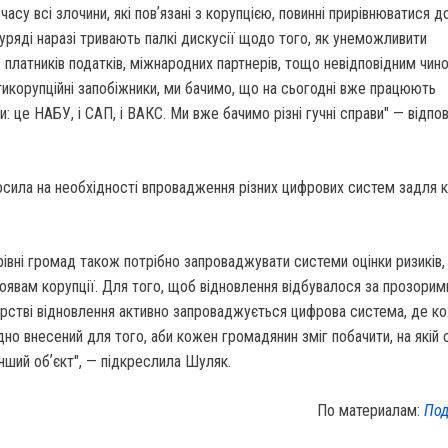
часу всі злочини, які повʼязані з корупцією, повинні прирівнюватися д
уряді наразі тривають палкі дискусії щодо того, як унеможливити
 платників податків, міжнародних партнерів, тощо невідповідним чин
икорупційні запобіжники, ми бачимо, що на сьогодні вже працюють
и: це НАБУ, і САП, і ВАКС. Ми вже бачимо різні гучні справи" — відпо
сила на необхідності впровадження різних цифрових систем задля 
.
івні громад також потрібно запроваджувати системи оцінки ризиків
роявам корупції. Для того, щоб відновлення відбувалося за прозорим
ерстві відновлення активно запроваджується цифрова система, де к
дно внесений для того, аби кожен громадянин зміг побачити, на якій 
інший обʼєкт", — підкреслила Шуляк.
По материалам:
Под