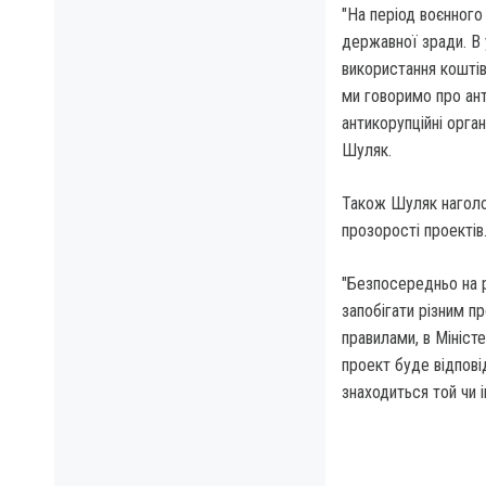
"На період воєнного 
державної зради. В 
використання коштів
ми говоримо про ант
антикорупційні орган
Шуляк.
Також Шуляк наголо
прозорості проектів
"Безпосередньо на р
запобігати різним п
правилами, в Мініст
проект буде відпові
знаходиться той чи 