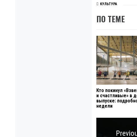
КУЛЬТУРА
ПО ТЕМЕ
Кто покинул «Взв
и счастливые» в 
выпуске: подробн
недели
Навигация
по
Previo