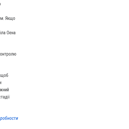
о
ом. Якщо
віла Оена
контролю
, щоб
и
ожний
стадії
робности