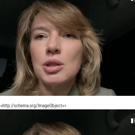
»http://schema.org/ImageObject»>