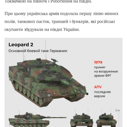
Токмачкою на півночі і Роботиним на півдні.
При цьому українська армія подолала першу лінію мінних
полів, танкових пасток, траншей і бункерів, які російські
окупанти збудували на півдні України.