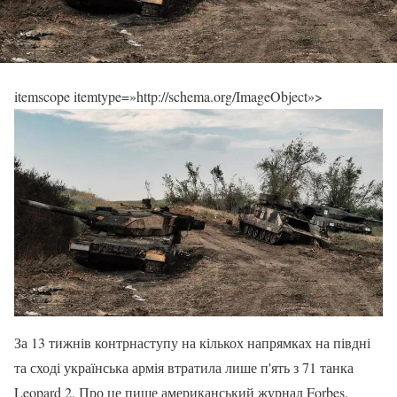
itemscope itemtype=»http://schema.org/ImageObject»>
За 13 тижнів контрнаступу на кількох напрямках на півдні
та сході українська армія втратила лише п'ять з 71 танка
Leopard 2. Про це пише американський журнал Forbes.