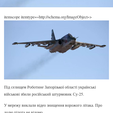
itemscope itemtype=»http://schema.org/ImageObject»>
Під селищем Роботине Запорізької області українські
військові збили російський штурмовик Су-25.
У мережу виклали відео знищення ворожого літака. Про
долю пілота не відомо.