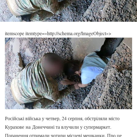
itemscope itemtype=»http://schema.org/ImageObject»>
Російські війська у четвер, 24 серпня, обстріляли місто
Курахове на Донеччині та влучили у супермаркет.
Поранення отримали чотири місцеві мешканки. Про це