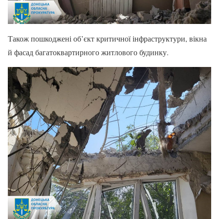
Також пошкоджені об’єкт критичної інфраструктури, вікна
й фасад багатоквартирного житлового будинку.