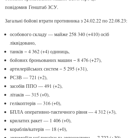
повідомив Генштаб ЗСУ.
Загальні бойові втрати противника з 24.02.22 по 22.08.23:
особового складу — майже 258 340 (+410) осіб
ліквідовано,
танків − 4 362 (+4) одиниць,
бойових броньованих машин − 8 476 (+27),
артилерійських систем − 5 295 (+31),
РСЗВ — 721 (+2),
засобів ППО — 491 (+2),
літаків — 315 (+0),
гелікоптерів — 316 (+0),
БПЛА оперативно-тактичного рівня — 4 312 (+3),
крилатих ракет — 1 406 (+0),
кораблів/катерів — 18 (+0),
автомобільної техніки та автоцистерн — 7 722 (+30),