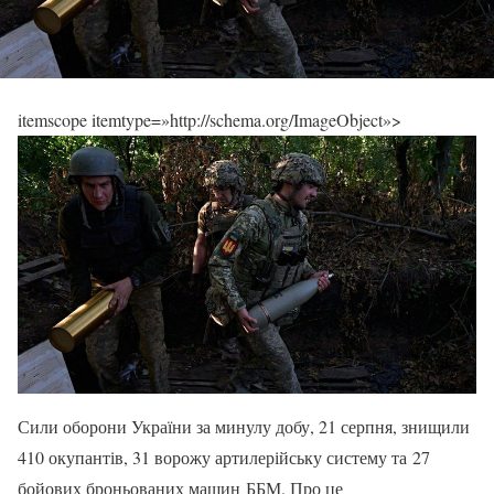
itemscope itemtype=»http://schema.org/ImageObject»>
Сили оборони України за минулу добу, 21 серпня, знищили
410 окупантів, 31 ворожу артилерійську систему та 27
бойових броньованих машин ББМ. Про це