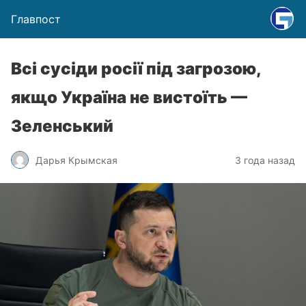
Главпост
Всі сусіди росії під загрозою,
якщо Україна не вистоїть —
Зеленський
Дарья Крымская
3 года назад