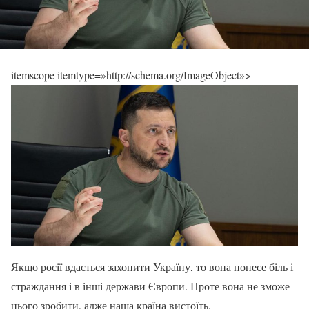
itemscope itemtype=»http://schema.org/ImageObject»>
Якщо росії вдасться захопити Україну, то вона понесе біль і
страждання і в інші держави Європи. Проте вона не зможе
цього зробити, адже наша країна вистоїть.