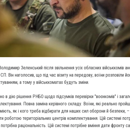
олодимир Зеленський після звільнення усіх обласних військкомів ан
 СП. Він наголосив, що під час візиту на передову, воїни розповіли й
уванням, а тому у військкоматах будуть зміни.
о в дію рішення РНБО щодо підсумків перевірки "воєнкомів" і зага
лектування. Повна заміна керівного складу. Воїни, які реально прой
уміють, як і кого треба відбирати для наших сил оборони й безпеки, –
ти роботою територіальних центрів комплектування. Цій системі пот
і потрібна раціональність. Цій системі потрібне вміння дати фронту с