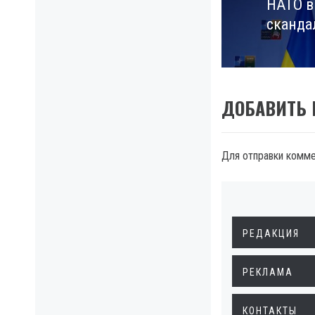
НАТО в
Next
сканда
post:
ДОБАВИТЬ
Для отправки комм
РЕДАКЦИЯ
РЕКЛАМА
КОНТАКТЫ