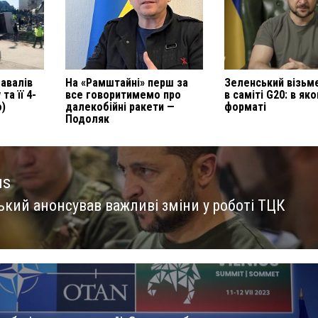
завалів
На «Рамштайні» перш за
Зеленський візьм
та її 4-
все говоритимемо про
в саміті G20: в як
о)
далекобійні ракети —
форматі
Подоляк
us
ький анонсував важливі зміни у роботі ТЦК
us