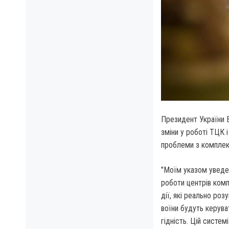
Президент України В
зміни у роботі ТЦК і
проблеми з комплект
"Моїм указом уведен
роботи центрів комп
дії, які реально роз
воїни будуть керува
гідність. Цій систем