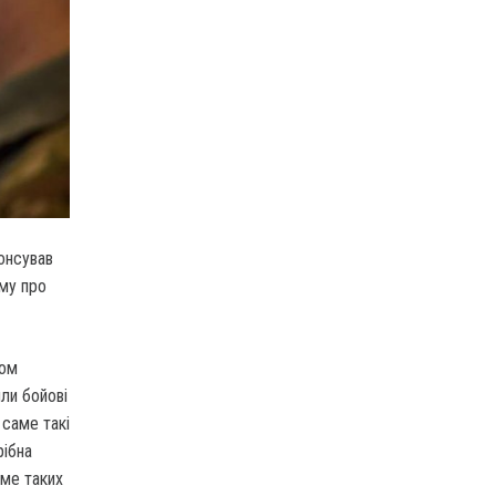
онсував
ому про
лом
шли бойові
 саме такі
рібна
аме таких