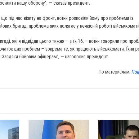
осилити нашу оборону", — сказав президент.
 що під час візиту на фронт, воїни розповіли йому про проблеми із
ових бригад, проблема яких полягає у неякісній роботі військкоматі
игаді, які я відвідав цього тижня – а їх 16, – воїни говорили про про
чаток цих проблем – зокрема те, як працюють військкомати. Їхня р
е. Завдяки бойовим офіцерам", — наголосив президент
По материалам:
Под