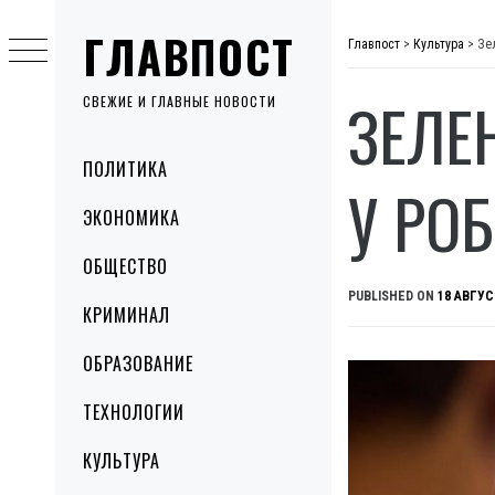
Skip
ГЛАВПОСТ
to
Главпост
>
Культура
>
Зе
content
ЗЕЛЕ
СВЕЖИЕ И ГЛАВНЫЕ НОВОСТИ
Primary
ПОЛИТИКА
Menu
У РОБ
ЭКОНОМИКА
ОБЩЕСТВО
PUBLISHED ON
18 АВГУС
КРИМИНАЛ
ОБРАЗОВАНИЕ
ТЕХНОЛОГИИ
КУЛЬТУРА