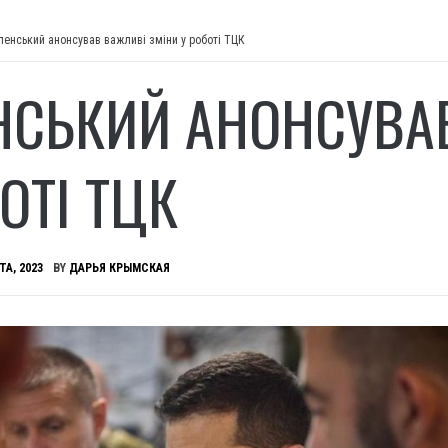
ленський анонсував важливі зміни у роботі ТЦК
НСЬКИЙ АНОНСУВА
ОТІ ТЦК
ТА, 2023
BY
ДАРЬЯ КРЫМСКАЯ