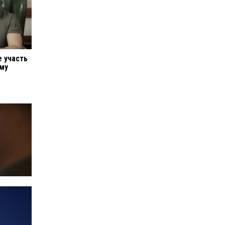
е участь
ому