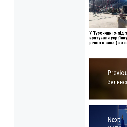
У Туреччині з-під 
врятували українку 
річного сина (фот
Навигация
по
Previo
записям
Зеленс
Previo
post:
Next