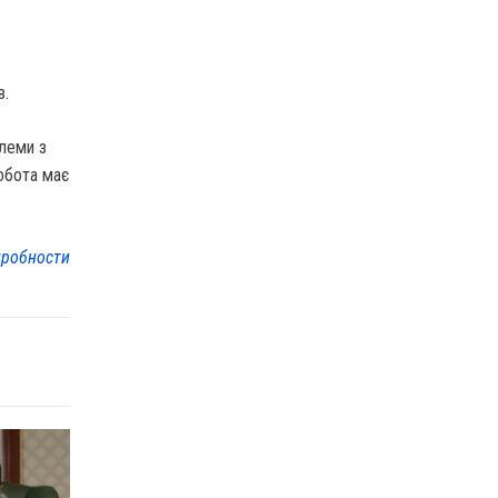
в.
блеми з
обота має
робности