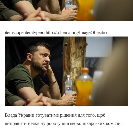
itemscope itemtype=»http://schema.org/ImageObject»>
Влада України готуватиме рішення для того, щоб
виправити неякісну роботу військово-лікарських комісій.