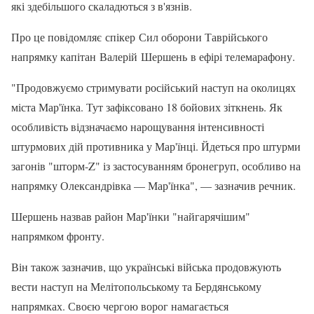
які здебільшого скаладються з в'язнів.
Про це повідомляє спікер Сил оборони Таврійського
напрямку капітан Валерій Шершень в ефірі телемарафону.
"Продовжуємо стримувати російський наступ на околицях
міста Мар'їнка. Тут зафіксовано 18 бойових зіткнень. Як
особливість відзначаємо нарощування інтенсивності
штурмових дій противника у Мар'їнці. Йдеться про штурми
загонів "шторм-Z" із застосуванням бронегруп, особливо на
напрямку Олександрівка — Мар'їнка", — зазначив речник.
Шершень назвав район Мар'їнки "найгарячішим"
напрямком фронту.
Він також зазначив, що українські війська продовжують
вести наступ на Мелітопольському та Бердянському
напрямках. Своєю чергою ворог намагається