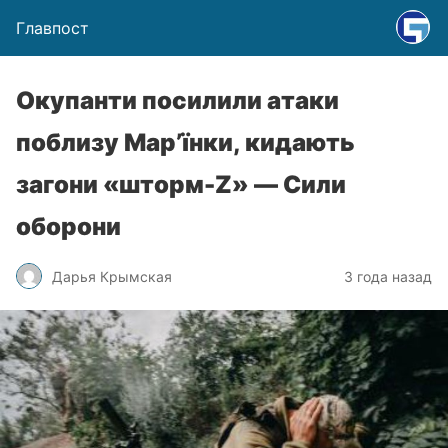
Главпост
Окупанти посилили атаки
поблизу Мар’їнки, кидають
загони «шторм-Z» — Сили
оборони
Дарья Крымская
3 года назад