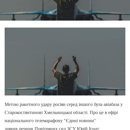
Метою ракетного удару росіян серед іншого була авіабаза у
Старокостянтинові Хмельницької області. Про це в ефірі
національного телемарафону "Єдині новини"
заявив речник Повітряних сил ЗСУ Юрій Ігнат.