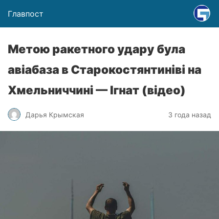
Главпост
Метою ракетного удару була
авіабаза в Старокостянтиніві на
Хмельниччині — Ігнат (відео)
Дарья Крымская
3 года назад