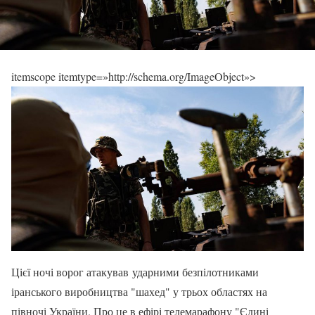
itemscope itemtype=»http://schema.org/ImageObject»>
Цієї ночі ворог атакував ударними безпілотниками
іранського виробництва "шахед" у трьох областях на
півночі України. Про це в ефірі телемарафону "Єдині