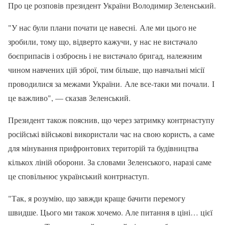
Про це розповів президент України Володимир Зеленський.
"У нас були плани почати це навесні. Але ми цього не
зробили, тому що, відверто кажучи, у нас не вистачало
боєприпасів і озброєнь і не вистачало бригад, належним
чином навчених цій зброї, тим більше, що навчальні місії
проводилися за межами України. Але все-таки ми почали. І
це важливо", — сказав Зеленський.
Президент також пояснив, що через затримку контрнаступу
російські військові використали час на свою користь, а саме
для мінування прифронтових територій та будівництва
кількох ліній оборони. За словами Зеленського, наразі саме
це сповільнює український контрнаступ.
"Так, я розумію, що завжди краще бачити перемогу
швидше. Цього ми також хочемо. Але питання в ціні… цієї