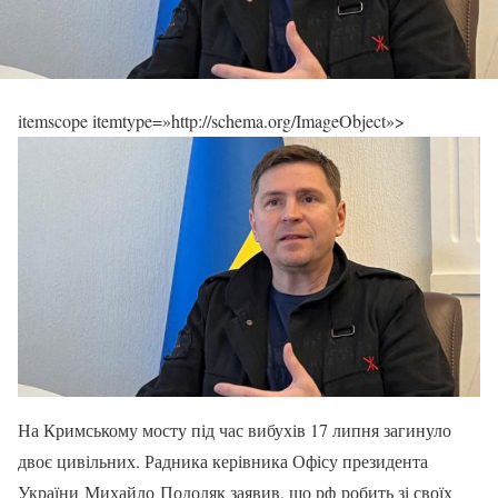
itemscope itemtype=»http://schema.org/ImageObject»>
На Кримському мосту під час вибухів 17 липня загинуло
двоє цивільних. Радника керівника Офісу президента
України Михайло Подоляк заявив, що рф робить зі своїх