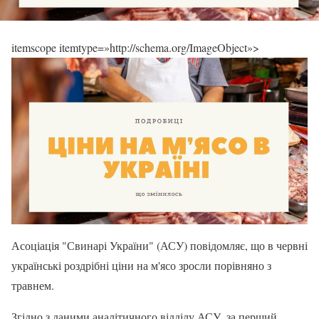
itemscope itemtype=»http://schema.org/ImageObject»>
Асоціація "Свинарі України" (АСУ) повідомляє, що в червні
українські роздрібні ціни на м'ясо зросли порівняно з
травнем.
Згідно з даними аналітичного відділу АСУ, за перший