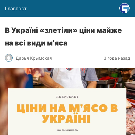
Главпост
В Україні «злетіли» ціни майже
на всі види мʼяса
Дарья Крымская
3 года назад