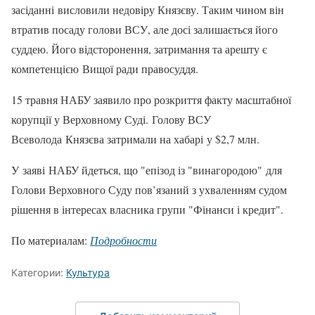
засіданні висловили недовіру Князєву. Таким чином він
втратив посаду голови ВСУ, але досі залишається його
суддею. Його відсторонення, затримання та арешту є
компетенцією Вищої ради правосуддя.
15 травня НАБУ заявило про розкриття факту масштабної
корупції у Верховному Суді. Голову ВСУ
Всеволода Князєва затримали на хабарі у $2,7 млн.
У заяві НАБУ йдеться, що "епізод із "винагородою" для
Голови Верховного Суду пов’язаний з ухваленням судом
рішення в інтересах власника групи "Фінанси і кредит".
По материалам:
Подробности
Категории:
Культура