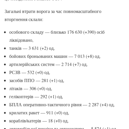
Загальні втрати ворога за час повномасштабного
вторгнення склали:
особового складу — близько 176 630 (+390) осіб
ліквідовано,
танків — 3 631 (+2) од,
бойових броньованих машин — 7 013 (+8) од,
артилерійських систем — 2 714 (+7) од,
РСЗВ — 532 (+0) од,
засобів ППО — 281 (+1) од,
літаків — 306 (+0) од,
гелікоптерів — 292 (+1) од,
БПЛА оперативно-тактичного рівня — 2 287 (+4) од,
крилатих ракет — 911 (+0) од,
кораблів/катерів — 18 (+0) од,
автомобільної техніки та автоцистерн — 5 574 (+1) од,