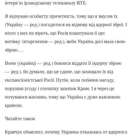
інтерв’ю ірландському телеканалу RTЕ.
Я відчуваю особисту причетність, тому що я змусив їх
(Україну — ред.) погодитися на відмову від ядерної зброї. І
ніхто з них не вірить, що Росія влаштувала б цю
витівку (вторгнення — ред.), якби Україна досі мала свою
зброю….
Вони (українці — ред.) боялися віддати її (ядерну зброю
— ред.), бо думали, що це єдине, що захищало їх від
експансіоністської Росії. Путін, коли побачив нагоду,
порушив угоду і спочатку захопив Крим. І я через це
почуваюся жахливо, тому що Україна є дуже важливою
країною.
Читайте також
Кравчук объяснил, почему Украина отказалась от ядерного