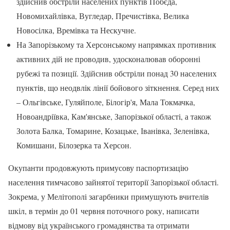
здійснив обстріли населених пунктів Побєда,
Новомихайлівка, Вугледар, Пречистівка, Велика
Новосілка, Времівка та Нескучне.
На Запорізькому та Херсонському напрямках противник
активних дій не проводив, удосконалював оборонні
рубежі та позиції. Здійснив обстріли понад 30 населених
пунктів, що неодвлік лінії бойового зіткнення. Серед них
– Ольгівське, Гуляйполе, Білогір'я, Мала Токмачка,
Новоандріївка, Кам'янське, Запорізької області, а також
Золота Балка, Томарине, Козацьке, Іванівка, Зеленівка,
Комишани, Білозерка та Херсон.
Окупанти продовжують примусову паспортизацію
населення тимчасово зайнятої території Запорізької області.
Зокрема, у Мелітополі загарбники примушують вчителів
шкіл, в термін до 01 червня поточного року, написати
відмову від українського громадянства та отримати