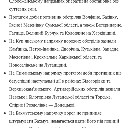
Слобожанському напрямках оперативна обстановка без
суттєвих змін.
Протягом доби противник обстріляв Волфине, Басівку,
Рясне і Мезенівку Сумської області, а також Ветеринарне,
Гатище, Великий Бурлук та Колодязне на Харківщині.
На Куп’янському напрямку ворожих обстрілів зазнали
Кам'янка, Петро-Іванівка, Дворічна, Кутьківка, Западне,
Масютівка і Крохмальне Харківської області та
Новоселівське на Луганщині.
На Лиманському напрямку протягом доби противник вів
безуспішні наступальні дії в районах Білогорівки та
Верхньокам’янського. Артилерійських обстрілів зазнали
Невське і Білогорівка Луганської області та Торське,
Спірне і Роздолівка — Донецької.
На Бахмутському напрямку ворог не припиняє
штурмувати Бахмут, намагається взяти його під повний