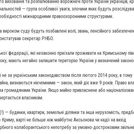
ого виховання та розпалюванню ворожнечі проти України українців, к
ональностей — група особливої уваги, злочини яких будуть розслідува
необхідності міжнародними правоохоронними структурами.
а вироком суду будуть позбавлені волі, звань, пенсійного забезпечен
 констатував секретар РНБО.
ької федерації, які незаконно приїхали проживати на Кримському пів
оку, мають негайно залишити територію України у визначений законо
ні не за українським законодавством після лютого 2014 року, в тому 
на, визнаються нікчемними — закон, який діє вже 9 років. Право вла
за громадянами України. Якщо майно привласнене або націоналізова
вертається власникам.
!) — будинки, квартири, земельні ділянки та інша нерухомість, придб
 Криму, варті не більше ніж майбутнє Аксьонова чи надії на вихід
дібного колаборантського непотребу за умовно-достроковим звільне