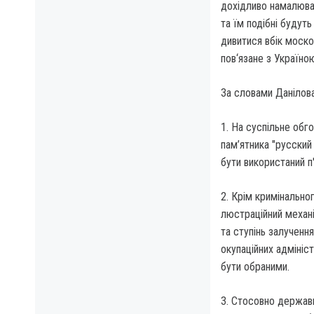
дохідливо намалюва
та їм подібні будут
дивитися вбік моско
пов‘язане з Україною
За словами Данілова
1. На суспільне обг
пам’ятника "русски
бути використаний п
2. Крім кримінально
люстраційний механі
та ступінь залученн
окупаційних адмініс
бути обраними.
3. Стосовно державн