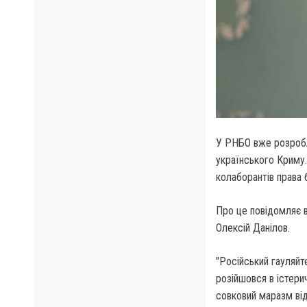
У РНБО вже розробля
українського Криму.
колаборантів права 
Про це повідомляє 
Олексій Данілов.
"Російський гауляй
розійшовся в істери
совковий маразм ві