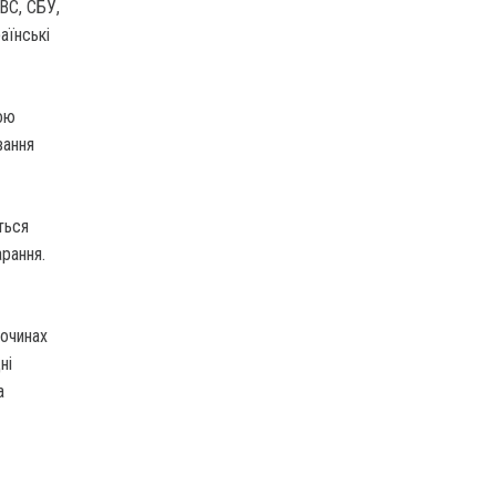
МВС, СБУ,
аїнські
ною
вання
ться
рання.
лочинах
ні
а