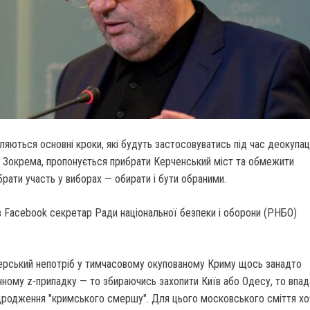
ються основні кроки, які будуть застосовуватись під час деокупац
Зокрема, пропонується прибрати Керченський міст та обмежити
брати участь у виборах — обирати і бути обраними.
в Facebook секретар Ради національної безпеки і оборони (РНБО)
терський непотріб у тимчасовому окупованому Криму щось занадто
чному z-припадку — то збираючись захопити Київ або Одесу, то впа
дродження "кримського смершу". Для цього московського сміття хо