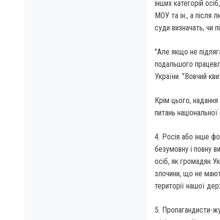
інших категорій осіб
МОУ та ін., а після
суди визначать, чи п
"Але якщо не підляг
подальшого працевл
України. "Вовчий кви
Крім цього, надання
питань національної
4. Росія або інше ф
безумовну і повну в
осіб, як громадян Ук
злочини, що не мают
території нашої дер
5. Пропагандисти-жур