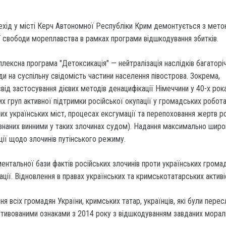
рехід у місті Керч Автономної Республіки Крим демонтується з мет
 свободи мореплавства в рамках програми відшкодування збитків.
плексна програма "Детоксикація" — нейтралізація наслідків багаторіч
ди на суспільну свідомість частини населення півострова. Зокрема,
ід застосування дієвих методів денацифікації Німеччини у 40-х рок
их груп активної підтримки російської окупації у громадських робота
их українських міст, процесах ексгумації та перепоховання жертв р
визнаних винними у таких злочинах судом). Надання максимально шир
ії щодо злочинів путінського режиму.
ентальної бази фактів російських злочинів проти українських громад
ації. Відновлення в правах українських та кримськотатарських активіс
ня всіх громадян України, кримських татар, українців, які були перес
отивованими ознаками з 2014 року з відшкодуванням завданих морал