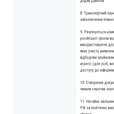
додав Данілов.
8. Транспортний пе
забезпечення повної
9. Реалізується ком
російської пропаган
використовуючи досв
яких участь виявлен
відбудови зруйнован
агресії (для осіб, 
доступу до інформац
10. Створення докум
чинили спротив окуп
11. Негайне звільнен
РФ за політично вм