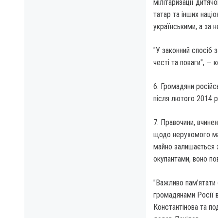
мілітаризації дитяч
татар та інших наці
українськими, а за 
"У законний спосіб з
честі та поваги", —
6. Громадяни російс
після лютого 2014 р
7. Правочини, вчине
щодо нерухомого май
майно залишається 
окупантами, воно по
"Важливо пам’ятати (
громадянами Росії в
Константінова та по