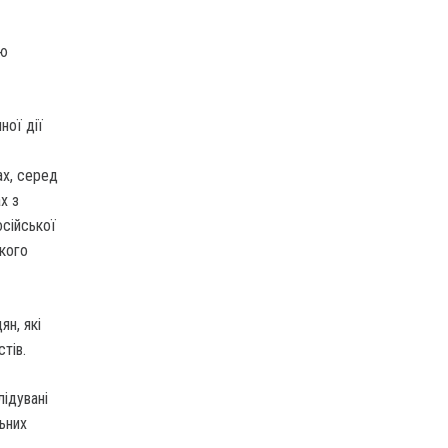
ою
ної дії
ах, серед
х з
осійської
окого
ян, які
тів.
лідувані
ьних