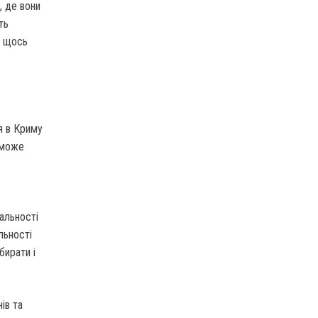
, де вони
ть
и щось
я в Криму
 може
альності
льності
бирати і
ів та