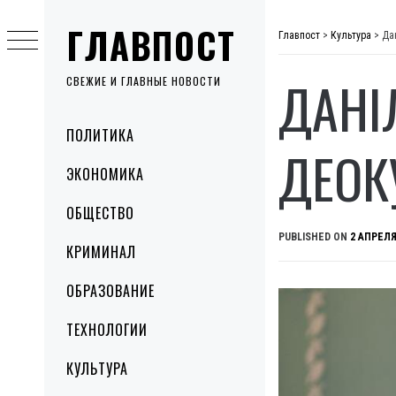
Skip
ГЛАВПОСТ
to
Главпост
>
Культура
>
Да
content
ДАНІ
СВЕЖИЕ И ГЛАВНЫЕ НОВОСТИ
Primary
ПОЛИТИКА
Menu
ДЕОК
ЭКОНОМИКА
ОБЩЕСТВО
PUBLISHED ON
2 АПРЕЛЯ
КРИМИНАЛ
ОБРАЗОВАНИЕ
ТЕХНОЛОГИИ
КУЛЬТУРА