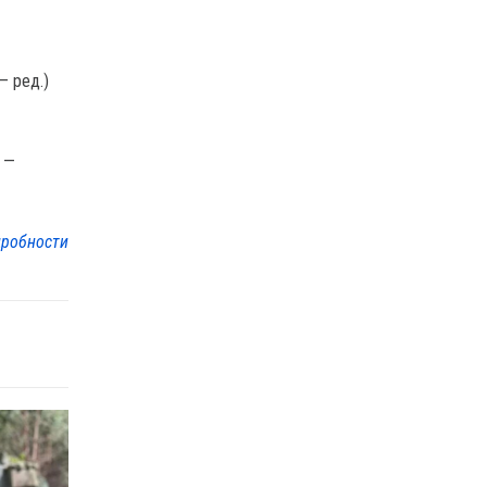
— ред.)
, —
робности