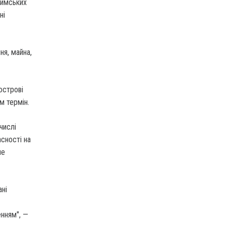
римських
ні
ня, майна,
острові
м термін.
числі
сності на
не
ані
нням", —