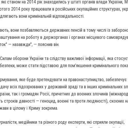
, які станом на 2014 рік знаходились у штаті органів влади України, 
 лютого 2014 року працювали в російських окупаційних структурах, укр
ідлягають вони кримінальній відповідальності.
ають, вони позбавляються державних пенсій в тому числі із заборо
аштування на роботу в держорганах і органах місцевого самовряду
ток" — назавжди", — пояснив він.
 Силам оборони України та слідству важливої інформації, яка стосує
 безпеки, може стати підставою для пом’якшення кримінального пока
ормування, яке буде претендувати на правонаступництво, забезпечує
идачу всіх підозрюваних у державній зраді та в інших кримінальних з
раїни, так і громадян Росії, причетних до воєнних злочинів (міжнарод
ь строків давності — геноцид, воєнні та проти людяності), скоєних н
жави в цілому і Криму зокрема.
налісти, медійники та різного роду експерти, які сприяли окупації,