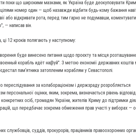
ти поки що широкими мазками, як Україна буде деокуповувати Крим
ь цілями номер один — щоб назавжди відбити будь-кому бажання наві
вії або відкривати рота, перед тим гарно не подумавши, коментуват
", — написав він.
, ці 12 кроків полягають у наступному:
оворення буде винесено питання щодо проєкту та місця розташуванн
й военный корабль идёт на@уй". З метою економії державних коштів
'єдестал пам‘ятника затопленим кораблям у Севастополі.
го переслідування за колабораціонізм і держзраду розробляється
зм персональної оцінки, яким, зокрема, визначається рівень відповід
я конкретних осіб, громадян України, жителів Криму до підтримки дія
трацій, що передбачає зокрема обмеження прав участі у виборах — о
их службовців, суддів, прокурорів, працівників правоохоронних орган