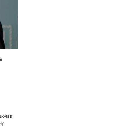
ії
даючи в
чу