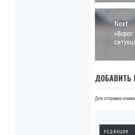
Next
«Ворог
Next
ситуаці
post:
ДОБАВИТЬ
Для отправки комм
РЕДАКЦИЯ