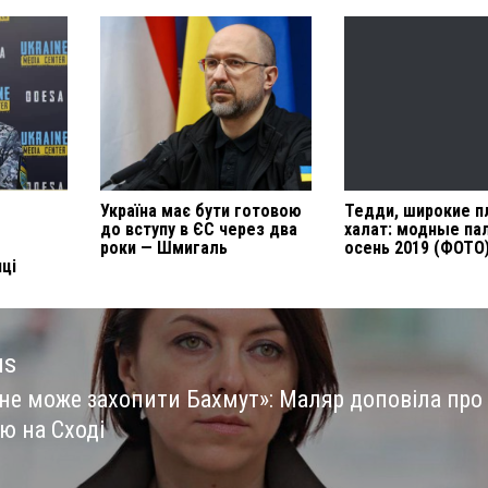
Україна має бути готовою
Тедди, широкие п
до вступу в ЄС через два
халат: модные па
роки — Шмигаль
осень 2019 (ФОТО
ці
us
 не може захопити Бахмут»: Маляр доповіла про
us
ю на Сході