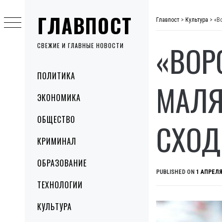
Skip
ГЛАВПОСТ
to
Главпост
>
Культура
>
«В
content
«ВОР
СВЕЖИЕ И ГЛАВНЫЕ НОВОСТИ
Primary
ПОЛИТИКА
Menu
МАЛЯ
ЭКОНОМИКА
ОБЩЕСТВО
СХОД
КРИМИНАЛ
ОБРАЗОВАНИЕ
PUBLISHED ON
1 АПРЕЛЯ
ТЕХНОЛОГИИ
КУЛЬТУРА