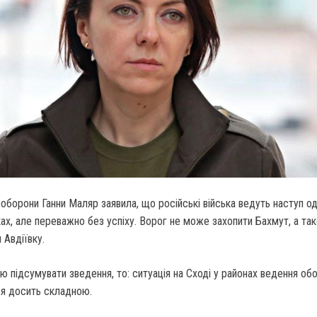
 оборони Ганни Маляр заявила, що російські війська ведуть наступ о
ах, але переважно без успіху. Ворог не може захопити Бахмут, а та
 Авдіївку.
підсумувати зведення, то: ситуація на Сході у районах ведення об
ся досить складною.