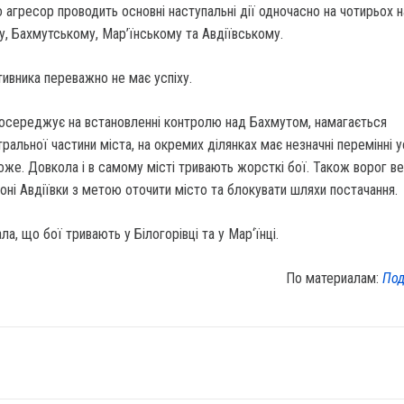
 агресор проводить основні наступальні дії одночасно на чотирьох 
, Бахмутському, Мар’їнському та Авдіївському.
отивника переважно не має успіху.
зосереджує на встановленні контролю над Бахмутом, намагається
ральної частини міста, на окремих ділянках має незначні перемінні у
оже. Довкола і в самому місті тривають жорсткі бої. Також ворог в
айоні Авдіївки з метою оточити місто та блокувати шляхи постачання.
ла, що бої тривають у Білогорівці та у Мар‘їнці.
По материалам:
Под