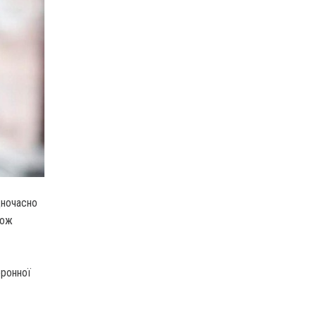
дночасно
кож
оронної