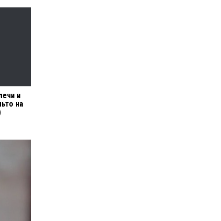
лечи и
льто на
)