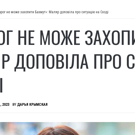
орог не може захопити Бахмут»: Маляр доповіла про ситуацію на Сході
ОГ НЕ МОЖЕ ЗАХОП
Р ДОПОВІЛА ПРО С
І
, 2023
BY
ДАРЬЯ КРЫМСКАЯ