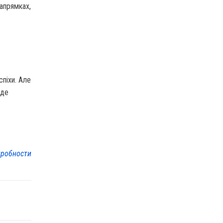
напрямках,
спіхи. Але
еде
робности