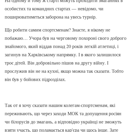
На одному й тому ж старті можуть проходити змаганнях в
особистих та командних стартах — невідомо, чи
поширюватиметься заборона на увесь турнір.
Що робити самим спортсменам? Знаєте, я нікому не
побажаю… Учора був на черговому похороні свого доброго
знайомого, який віддав понад 20 років легкій атлетиці, і
загинув на Харківському напрямку. І в якого залишилося
троє дітей. Він добровільно пішов на другу війну. І
прослужив він не на кухні, якщо можна так сказати. Тобто
він був у бойових підрозділах.
Так от я хочу сказати нашим колегам-спортсменам, які
переживають, що через заходи МОК та допущення росіян
чи білорусів до змагань, а відповідно українці не зможуть
взяти участь, що поламається кар'єра чи щось інше. Зате