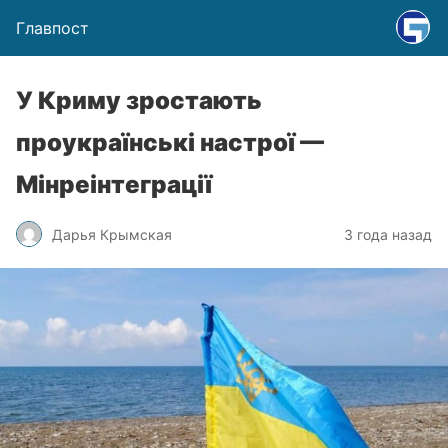
Главпост
У Криму зростають
проукраїнські настрої —
Мінреінтеграції
Дарья Крымская
3 года назад