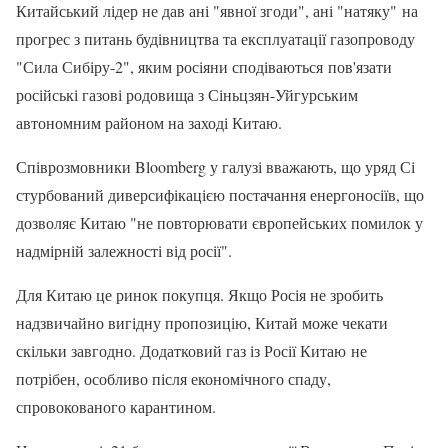
Китайський лідер не дав ані "явної згоди", ані "натяку" на
прогрес з питань будівництва та експлуатації газопроводу
"Сила Сибіру-2", яким росіяни сподіваються пов'язати
російські газові родовища з Сіньцзян-Уйгурським
автономним районом на заході Китаю.
Співрозмовники Bloomberg у галузі вважають, що уряд Сі
стурбований диверсифікацією постачання енергоносіїв, що
дозволяє Китаю "не повторювати європейських помилок у
надмірній залежності від росії".
Для Китаю це ринок покупця. Якщо Росія не зробить
надзвичайно вигідну пропозицію, Китай може чекати
скільки завгодно. Додатковий газ із Росії Китаю не
потрібен, особливо після економічного спаду,
спровокованого карантином.