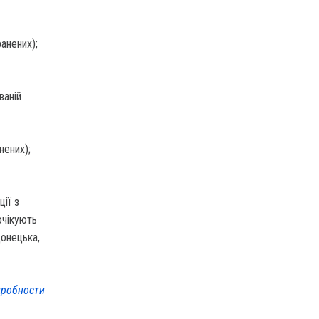
анених);
ваній
нених);
ії з
очікують
донецька,
робности