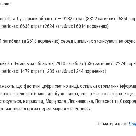
їною:
цькій та Луганській областях — 9182 втрат (3822 загиблих і 5360 пор
х регіонах: 8638 втрат (2624 загиблих і 6014 поранених).
 загиблих та 2518 поранених) серед цивільних зафіксували на окупо
цькій і Луганській областях: 2910 загиблих (636 загиблих і 2274 пора
х регіонах: 1479 втрат (1235 загиблих і 244 поранених).
жають, що фактичні цифри значно вищі, оскільки отримання інформац
вають інтенсивні бойові дії, було відкладено, а багато звітів все ще 
тосується, наприклад, Маріуполя, Лисичанська, Попасної та Сєвєро
про численні жертви серед мирного населення.
По материалам:
Под