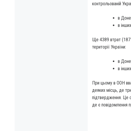
контрольованій Укра
в Доне
в інши
Ще 4389 втрат (1871
території України:
в Доне
в інши
При цьому в ООН вва
деяких місць, де три
підтвердження. Це с
де є повідомлення 