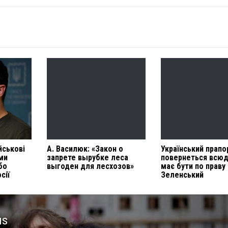
йськові
А. Василюк: «Закон о
Український прапо
 ми
запрете вырубке леса
повернеться всюди
бо
выгоден для лесхозов»
має бути по праву
сії
Зеленський
us