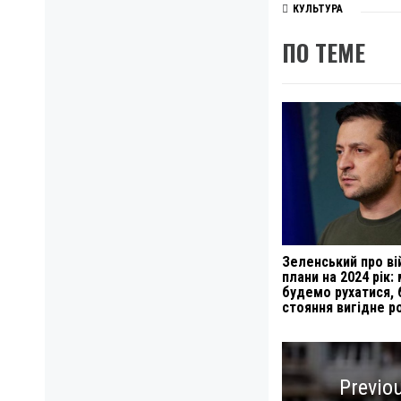
КУЛЬТУРА
ПО ТЕМЕ
Зеленський про ві
плани на 2024 рік:
будемо рухатися, 
стояння вигідне ро
Навигация
по
Previo
записям