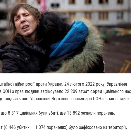
табної війни росії проти України, 24 лютого 2022 року, Управління
а ООН з прав людини зафіксувало 22 209 втрат серед цивільного на
це свідчить звіт Управління Верховного комісара ООН з прав людини.
, що 8 317 цивільних були убиті, ще 13 892 зазнали поранень.
т (6 446 убитих і 11 374 поранених) було зафіксовано на території,