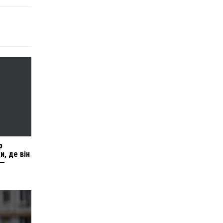
р
, де він
 —