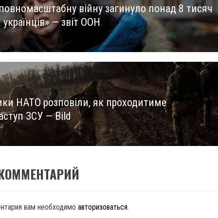
 повномасштабну війну загинуло понад 8 тисяч
us
українців» — звіт ООН
ики НАТО розповіли, як проходитиме
ступ ЗСУ — Bild
 КОММЕНТАРИЙ
ентария вам необходимо
авторизоваться
.