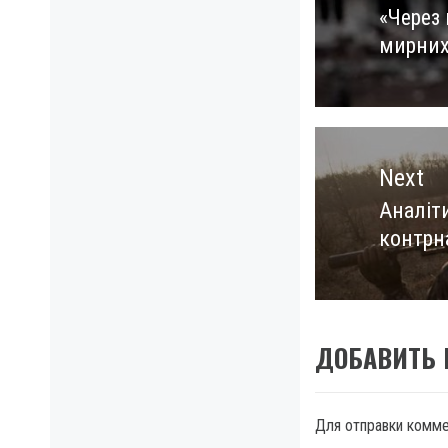
«Через
Previo
мирних 
post:
Next
Аналіт
Next
контрна
post:
ДОБАВИТЬ
Для отправки комм