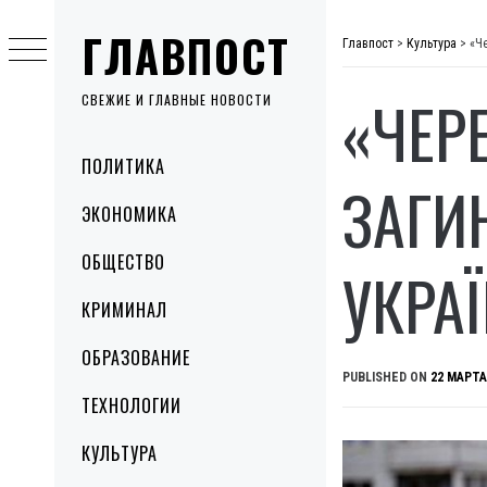
Skip
ГЛАВПОСТ
to
Главпост
>
Культура
>
«Ч
content
«ЧЕР
СВЕЖИЕ И ГЛАВНЫЕ НОВОСТИ
Primary
ПОЛИТИКА
Menu
ЗАГИ
ЭКОНОМИКА
ОБЩЕСТВО
УКРА
КРИМИНАЛ
ОБРАЗОВАНИЕ
PUBLISHED ON
22 МАРТА
ТЕХНОЛОГИИ
КУЛЬТУРА