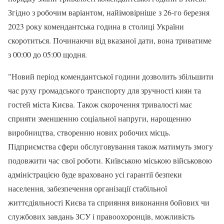
Згідно з робочим варіантом, найімовірніше з 26-го березня
2023 року комендантська година в столиці України
скоротиться. Починаючи від вказаної дати, вона триватиме
з 00:00 до 05:00 щодня.
"Новий період комендантської години дозволить збільшити
час руху громадського транспорту для зручності киян та
гостей міста Києва. Також скорочення тривалості має
сприяти зменшенню соціальної напруги, нарощенню
виробництва, створенню нових робочих місць.
Підприємства сфери обслуговування також матимуть змогу
подовжити час свої роботи. Київською міською військовою
адміністрацією буде враховано усі гарантії безпеки
населення, забезпечення організації стабільної
життєдіяльності Києва та сприяння виконання бойових чи
службових завдань ЗСУ і правоохоронців, можливість