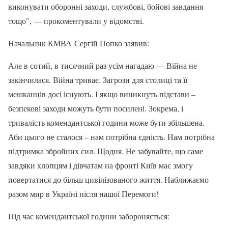
виконувати оборонні заходи, службові, бойові завдання
тощо", — прокоментували у відомстві.
Начальник КМВА Сергій Попко заявив:
Але в сотий, в тисячний раз усім нагадаю — Війна не
закінчилася. Війна триває. Загрози для столиці та її
мешканців досі існують. І якщо виникнуть підстави –
безпекові заходи можуть бути посилені. Зокрема, і
тривалість комендантської години може бути збільшена.
Аби цього не сталося – нам потрібна єдність. Нам потрібна
підтримка збройних сил. Щодня. Не забувайте, що саме
завдяки хлопцям і дівчатам на фронті Київ має змогу
повертатися до більш цивілізованого життя. Наближаємо
разом мир в Україні після нашої Перемоги!
Під час комендантської години забороняється: