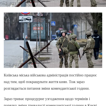
Київська міська військова адміністрація постійно працює
над тим, щоб покращувати життя киян. Тож зараз
розглядається питання зміни комендантської години.
Зараз триває процедурне узгодження щодо термінів і
порядку зміни тривалості комендантської години в Києві.