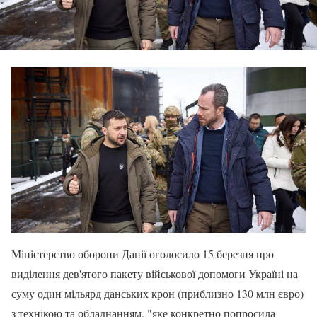
Міністерство оборони Данії оголосило 15 березня про
виділення дев'ятого пакету військової допомоги Україні на
суму один мільярд данських крон (приблизно 130 млн євро)
з технікою та обладнанням, "яке конкретно попросила