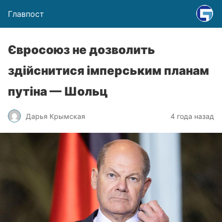
Главпост
Євросоюз не дозволить
здійснитися імперським планам
путіна — Шольц
Дарья Крымская
4 года назад