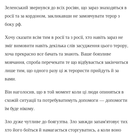
Зеленський звернувся до всіх росіян, що зараз знаходяться в
росії та за кордоном, закликавши не замовчувати терор з
боку рф.
Хочу сказати всім тим в росії та з росії, хто навіть зараз не
зміг вимовити навіть декілька слів засудження цього терору,
хоча прекрасно все бачать та знають. Ваше боязливе
мовчання, спроба перечекати те що відбувається закінчиться
лише тим, що одного разу ці ж терористи прийдуть й за
вами.
Він наголосив, що в той момент коли ці люди опиняться в
схожій ситуації та потребуватимуть допомоги — допомогти
їм буде нікому.
Зло дуже чутливе до боягузтва. Зло завжди запам'ятовує тих
хто його боїться й намагається сторгуватись, а коли воно