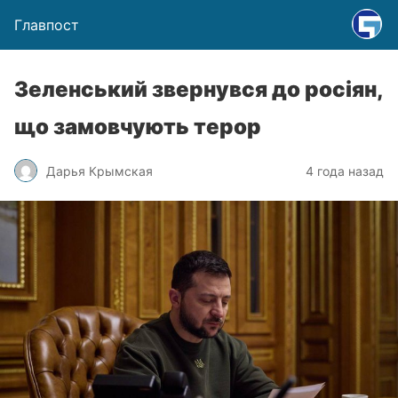
Главпост
Зеленський звернувся до росіян,
що замовчують терор
Дарья Крымская
4 года назад