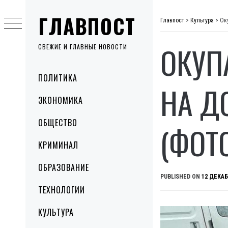
Skip
ГЛАВПОСТ
to
Главпост
>
Культура
>
Ок
content
ОКУП
СВЕЖИЕ И ГЛАВНЫЕ НОВОСТИ
Primary
ПОЛИТИКА
Menu
НА Д
ЭКОНОМИКА
ОБЩЕСТВО
(ФОТ
КРИМИНАЛ
ОБРАЗОВАНИЕ
PUBLISHED ON
12 ДЕКАБ
ТЕХНОЛОГИИ
КУЛЬТУРА