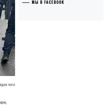
МЫ В FACEBOOK
лідок чого
арні,