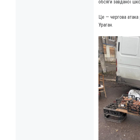
обсяги завданої шк
Це — чергова атака 
Ураган.