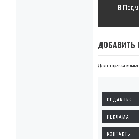
В Подм
Next
post:
ДОБАВИТЬ
Для отправки комм
РЕДАКЦИЯ
РЕКЛАМА
КОНТАКТЫ