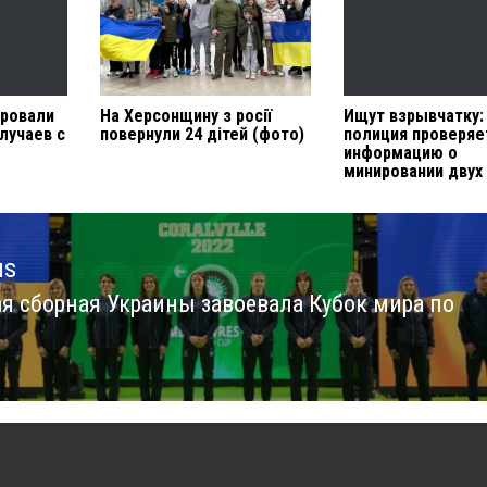
ировали
На Херсонщину з росії
Ищут взрывчатку:
лучаев с
повернули 24 дітей (фото)
полиция проверяе
информацию о
минировании двух
us
я сборная Украины завоевала Кубок мира по
us