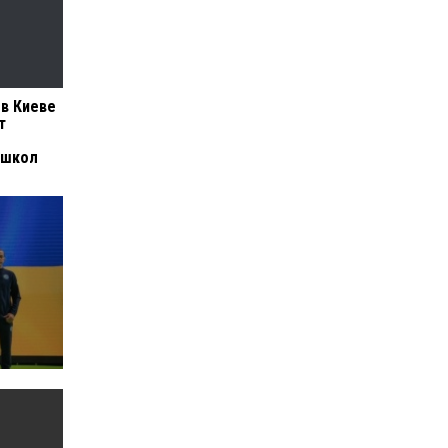
 в Киеве
т
 школ