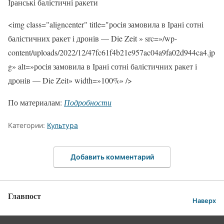
Іранські балістичні ракети
<img class="aligncenter" title="росія замовила в Ірані сотні
балістичних ракет і дронів — Die Zeit » src=»/wp-
content/uploads/2022/12/47fc61f4b21e957ac04a9fa02d944ca4.jp
g» alt=»росія замовила в Ірані сотні балістичних ракет і
дронів — Die Zeit» width=»100%» />
По материалам:
Подробности
Категории:
Культура
Добавить комментарий
Главпост
Наверх