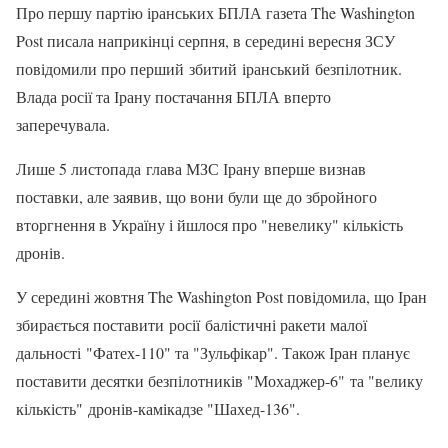
Про першу партію іранських БПЛА газета The Washington
Post писала наприкінці серпня, в середині вересня ЗСУ
повідомили про перший збитий іранський безпілотник.
Влада росії та Ірану постачання БПЛА вперто
заперечувала.
Лише 5 листопада глава МЗС Ірану вперше визнав
поставки, але заявив, що вони були ще до збройного
вторгнення в Україну і йшлося про "невелику" кількість
дронів.
У середині жовтня The Washington Post повідомила, що Іран
збирається поставити росії балістичні ракети малої
дальності "Фатех-110" та "Зульфікар". Також Іран планує
поставити десятки безпілотників "Мохаджер-6" та "велику
кількість" дронів-камікадзе "Шахед-136".