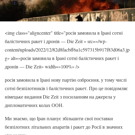
<img class="aligncenter" title="росія замовила в Ірані сотні
балістичних ракет і дронів — Die Zeit » src=»/wp-
content/uploads/2022/12/82d8facbff6a1c597315b917f83d06a3.jp
g» alt=»росія замовила в Ірані сотні балістичних ракет і
дронів — Die Zeit» width=»100%» />
росія замовила в Ірані нову партію озброєння, у тому числі
сотні безпілотників і балістичних ракет. Про це повідомляє
німецьке видання Die Zeit з посиланням на джерела у
дипломатичних колах ООН.
Ми знаємо, що Іран планує збільшити свої поставки
безпілотних літальних апаратів і ракет до Росії в значних