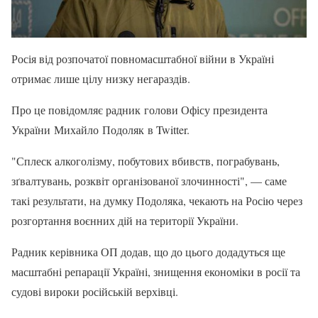
Росія від розпочатої повномасштабної війни в Україні
отримає лише цілу низку негараздів.
Про це повідомляє радник голови Офісу президента
України Михайло Подоляк в Twitter.
"Сплеск алкоголізму, побутових вбивств, пограбувань,
зґвалтувань, розквіт організованої злочинності", — саме
такі результати, на думку Подоляка, чекають на Росію через
розгортання воєнних дій на території України.
Радник керівника ОП додав, що до цього додадуться ще
масштабні репарації Україні, знищення економіки в росії та
судові вироки російській верхівці.