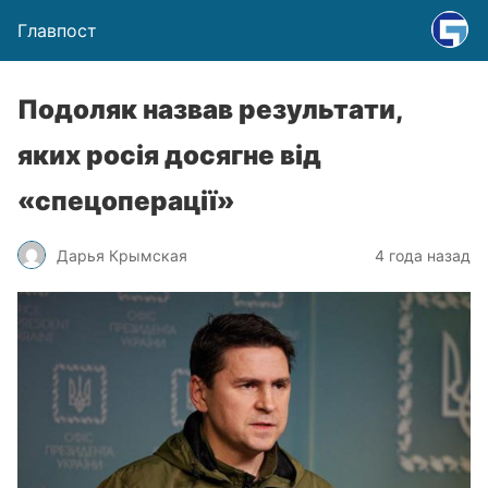
Главпост
Подоляк назвав результати,
яких росія досягне від
«спецоперації»
Дарья Крымская
4 года назад