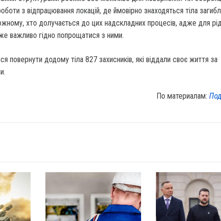
оботи з відпрацювання локацій, де ймовірно знаходяться тіла загиб
ожному, хто долучається до цих надскладних процесів, адже для рі
же важливо гідно попрощатися з ними.
ося повернути додому тіла 827 захисників, які віддали своє життя за
и.
По материалам:
Под