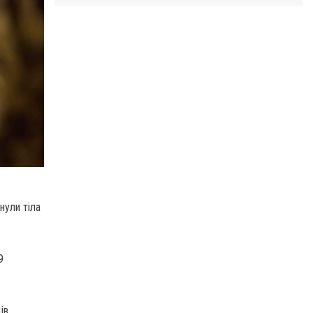
нули тіла
9
ів.