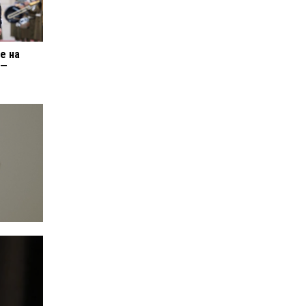
е на
 —