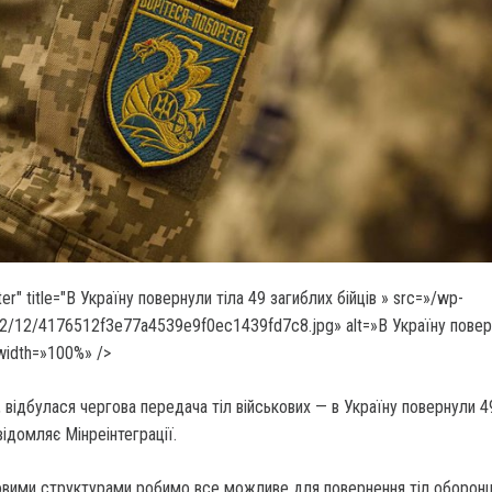
ter" title="В Україну повернули тіла 49 загиблих
бійців » src=»/wp-
22/12/4176512f3e77a4539e9f0ec1439fd7c8.jpg» alt=»В Україну повер
 width=»100%» />
я, відбулася чергова передача тіл військових — в Україну повернули 4
відомляє Мінреінтеграції.
ловими структурами робимо все можливе для повернення тіл оборонц