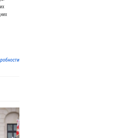
лих
дних
робности