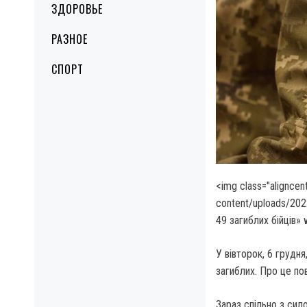
ЗДОРОВЬЕ
РАЗНОЕ
СПОРТ
<img class="aligncen
content/uploads/20
49 загиблих бійців»
У вівторок, 6 грудн
загиблих. Про це по
Зараз спільно з си