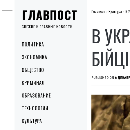
Skip
ГЛАВПОСТ
to
Главпост
>
Культура
>
В У
content
В УК
СВЕЖИЕ И ГЛАВНЫЕ НОВОСТИ
Primary
ПОЛИТИКА
Menu
БІЙЦ
ЭКОНОМИКА
ОБЩЕСТВО
PUBLISHED ON
6 ДЕКАБР
КРИМИНАЛ
ОБРАЗОВАНИЕ
ТЕХНОЛОГИИ
КУЛЬТУРА