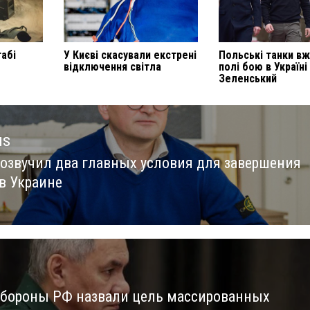
табі
У Києві скасували екстрені
Польські танки вж
відключення світла
полі бою в Україні
Зеленський
us
 озвучил два главных условия для завершения
us
в Украине
бороны РФ назвали цель массированных