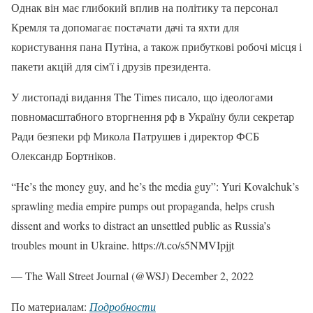
Однак він має глибокий вплив на політику та персонал
Кремля та допомагає постачати дачі та яхти для
користування пана Путіна, а також прибуткові робочі місця і
пакети акцій для сім'ї і друзів президента.
У листопаді видання The Times писало, що ідеологами
повномасштабного вторгнення рф в Україну були секретар
Ради безпеки рф Микола Патрушев і директор ФСБ
Олександр Бортніков.
“He’s the money guy, and he’s the media guy”: Yuri Kovalchuk’s
sprawling media empire pumps out propaganda, helps crush
dissent and works to distract an unsettled public as Russia’s
troubles mount in Ukraine. https://t.co/s5NMVIpjjt
— The Wall Street Journal (@WSJ) December 2, 2022
По материалам:
Подробности