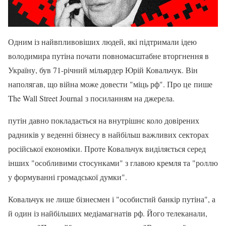
Одним із найвпливовіших людей, які підтримали ідею
володимира путіна почати повномасштабне вторгнення в
Україну, був 71-річний мільярдер Юрій Ковальчук. Він
наполягав, що війна може довести "міць рф". Про це пише
The Wall Street Journal з посиланням на джерела.
путін давно покладається на внутрішнє коло довірених
радників у веденні бізнесу в найбільш важливих секторах
російської економіки. Проте Ковальчук виділяється серед
інших "особливими стосунками" з главою кремля та "роллю
у формуванні громадської думки".
Ковальчук не лише бізнесмен і "особистий банкір путіна", а
й один із найбільших медіамагнатів рф. Його телеканали,