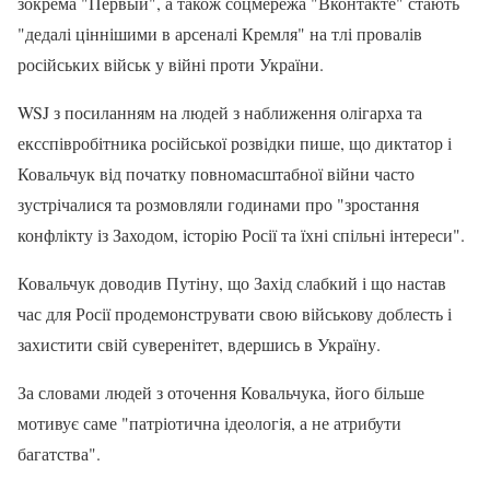
зокрема "Первый", а також соцмережа "Вконтакте" стають
"дедалі ціннішими в арсеналі Кремля" на тлі провалів
російських військ у війні проти України.
WSJ з посиланням на людей з наближення олігарха та
ексспівробітника російської розвідки пише, що диктатор і
Ковальчук від початку повномасштабної війни часто
зустрічалися та розмовляли годинами про "зростання
конфлікту із Заходом, історію Росії та їхні спільні інтереси".
Ковальчук доводив Путіну, що Захід слабкий і що настав
час для Росії продемонструвати свою військову доблесть і
захистити свій суверенітет, вдершись в Україну.
За словами людей з оточення Ковальчука, його більше
мотивує саме "патріотична ідеологія, а не атрибути
багатства".