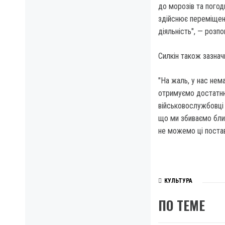
до морозів та погод
здійснює переміщенн
діяльність", — розпов
Силкін також зазна
"На жаль, у нас нем
отримуємо достатню 
військовослужбовці
що ми збиваємо близ
не можемо ці поставк
КУЛЬТУРА
ПО ТЕМЕ