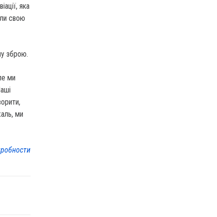
ації, яка
или свою
шу зброю.
ле ми
Наші
орити,
аль, ми
робности