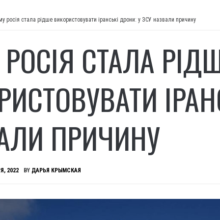
му росія стала рідше використовувати іранські дрони: у ЗСУ назвали причину
 РОСІЯ СТАЛА РІД
РИСТОВУВАТИ ІРАНС
АЛИ ПРИЧИНУ
Я, 2022
BY
ДАРЬЯ КРЫМСКАЯ