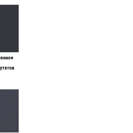
ченное
утатов