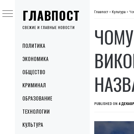
Skip
ГЛАВПОСТ
to
Главпост
>
Культура
>
Чо
content
ЧОМУ
СВЕЖИЕ И ГЛАВНЫЕ НОВОСТИ
Primary
ПОЛИТИКА
Menu
ВИКО
ЭКОНОМИКА
ОБЩЕСТВО
НАЗВ
КРИМИНАЛ
ОБРАЗОВАНИЕ
PUBLISHED ON
4 ДЕКАБР
ТЕХНОЛОГИИ
КУЛЬТУРА