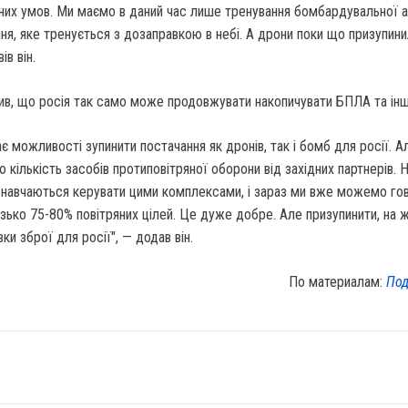
них умов. Ми маємо в даний час лише тренування бомбардувальної аві
я, яке тренується з дозаправкою в небі. А дрони поки що призупин
ів він.
чив, що росія так само може продовжувати накопичувати БПЛА та ін
ає можливості зупинити постачання як дронів, так і бомб для росії. А
кількість засобів протиповітряної оборони від західних партнерів. 
 навчаються керувати цими комплексами, і зараз ми вже можемо гов
ько 75-80% повітряних цілей. Це дуже добре. Але призупинити, на ж
и зброї для росії", — додав він.
По материалам:
Под