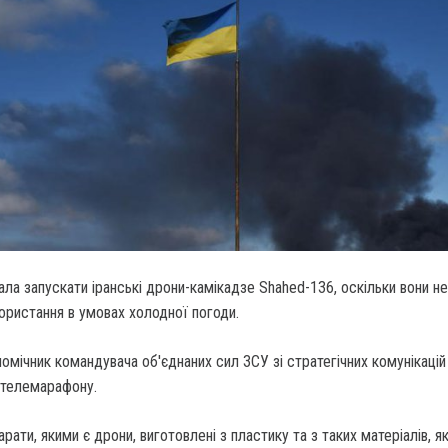
ла запускати іранські дрони-камікадзе Shahed-136, оскільки вони не
ористання в умовах холодної погоди.
омічник командувача об'єднаних сил ЗСУ зі стратегічних комунікацій
і телемарафону.
парати, якими є дрони, виготовлені з пластику та з таких матеріалів, як