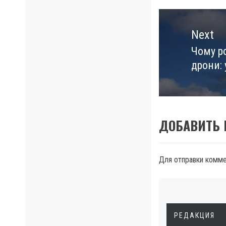
Next
Чому ро
Next
дрони:
post:
ДОБАВИТЬ
Для отправки комм
РЕДАКЦИЯ