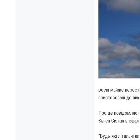
росія майже переста
пристосовані до вик
Про це повідомляє п
Євген Силкін в ефір
"Будь-які літальні а