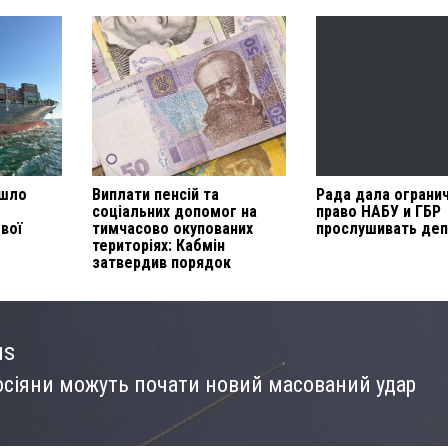
йшло
Виплати пенсій та
Рада дала ограни
соціальних допомог на
право НАБУ и ГБР
вої
тимчасово окупованих
прослушивать деп
територіях: Кабмін
затвердив порядок
us
осіяни можуть почати новий масований удар
us