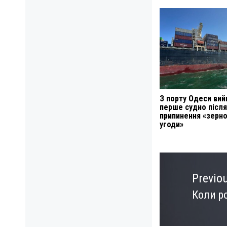
З порту Одеси ви
перше судно після
припинення «зерно
угоди»
Навигация
по
Previo
записям
Коли р
Previo
post: