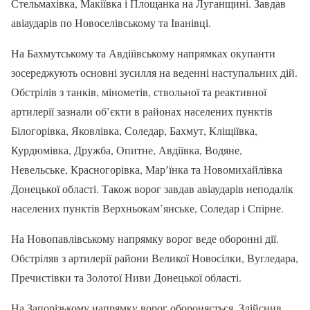
Стельмахівка, Макіївка і Площанка на Луганщині. Завдав
авіаударів по Новоселівському та Іванівці.
На Бахмутському та Авдіїівському напрямках окупанти
зосереджують основні зусилля на веденні наступальних дій.
Обстрілів з танків, мінометів, ствольної та реактивної
артилерії зазнали об’єкти в районах населених пунктів
Білогорівка, Яковлівка, Соледар, Бахмут, Кліщіївка,
Курдюмівка, Дружба, Опитне, Авдіївка, Водяне,
Невельське, Красногорівка, Марʼїнка та Новомихайлівка
Донецької області. Також ворог завдав авіаударів неподалік
населених пунктів Верхньокам’янське, Соледар і Спірне.
На Новопавлівському напрямку ворог веде оборонні дії.
Обстріляв з артилерії райони Великої Новосілки, Вугледара,
Пречистівки та Золотої Ниви Донецької області.
На Запорізькому напрямку ворог обороняється. Здійснив