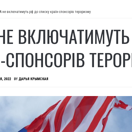
А не включатимуть рф до списку країн-спонсорів тероризму
НЕ ВКЛЮЧАТИМУТЬ
Н-СПОНСОРІВ ТЕРО
Я, 2022
BY
ДАРЬЯ КРЫМСКАЯ