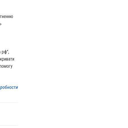
ягненню
ь
 рф",
кривати
опомогу
робности