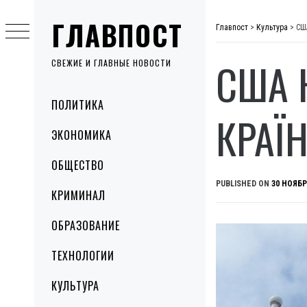
Skip
ГЛАВПОСТ
to
Главпост
>
Культура
>
СШ
content
США 
СВЕЖИЕ И ГЛАВНЫЕ НОВОСТИ
Primary
ПОЛИТИКА
Menu
КРАЇ
ЭКОНОМИКА
ОБЩЕСТВО
PUBLISHED ON
30 НОЯБР
КРИМИНАЛ
ОБРАЗОВАНИЕ
ТЕХНОЛОГИИ
КУЛЬТУРА