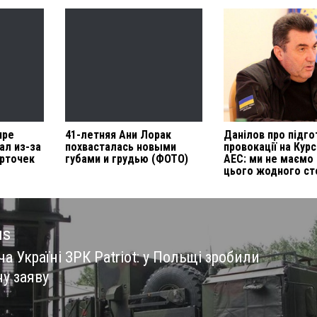
пре
41-летняя Ани Лорак
Данілов про підго
ал из-за
похвасталась новыми
провокації на Курс
арточек
губами и грудью (ФОТО)
АЕС: ми не маємо
цього жодного ст
us
а Україні ЗРК Patriot: у Польщі зробили
us
у заяву