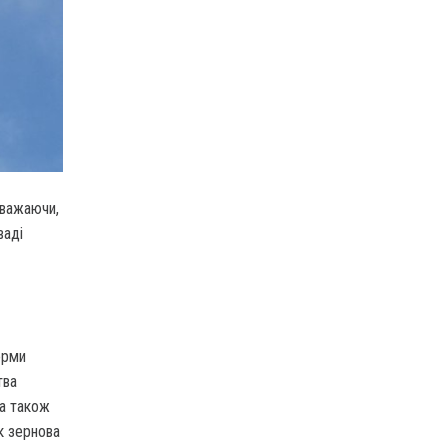
вважаючи,
ваді
орми
тва
 а також
як зернова