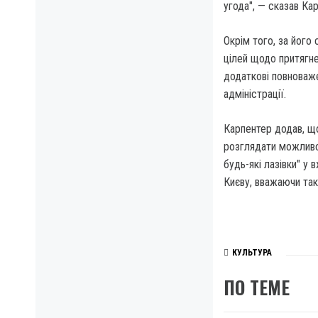
угода", — сказав Ка
Окрім того, за йог
цілей щодо притягне
додаткові повноваже
адміністрації.
Карпентер додав, що
розглядати можливо
будь-які лазівки" у
Києву, вважаючи так
КУЛЬТУРА
ПО ТЕМЕ