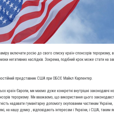
аміру включати росію до свого списку країн-спонсорів тероризму, 
изки негативних наслідків. Зокрема, подібний крок може стати на за
постійний представник США при ОБСЄ Майкл Карпентер.
атьох країн Європи, ми маємо дуже конкретні внутрішні законодавчі н
сорів тероризму. Ми вважаємо, що використання цього законодавс
ність надавати гуманітарну допомогу окупованим частинам України,
які, на нашу думку , відповідають інтересам і України, і США, таким 