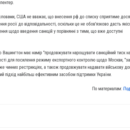
рпентер.
о словами, США не вважає, що внесення рф до списку сприятиме дос
ння росії до відповідальності, оскільки це не обов'язково дасть якіс
ння щодо введення санкцій у порівнянні з тими, що вже доступні
 Вашингтон має намір "продовжувати нарощувати санкційний тиск на
сті для посилення режиму експортного контролю щодо Москви, "за
 вже чинних рестрикціях, а також продовжувати надавати військову д
ий підхід найбільш ефективним засобом підтримки України.
По материалам:
Под