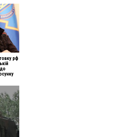
товку рф
ькій
 до
осунку