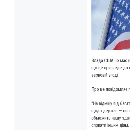
Влада США не має н
що це призведе до н
зерновій угоді.
Про це повідомляє 
"На відміну від баг
щодо держав — спон
обмежить нашу здат
сприяти іншим діям, 