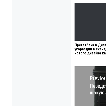
ПриватБанк в Дне
угораздил в сканд
нового дизайна к
Навигация
по
Previo
записям
Передач
Previo
шокуюч
post: