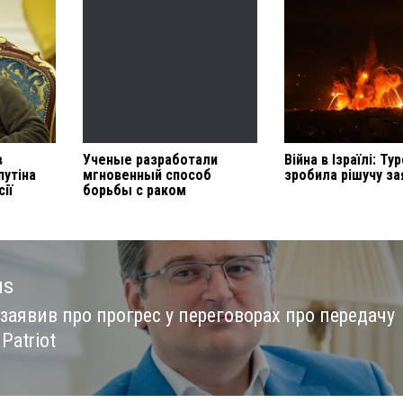
в
Ученые разработали
Війна в Ізраїлі: Ту
путіна
мгновенный способ
зробила рішучу за
ії
борьбы с раком
us
заявив про прогрес у переговорах про передачу
us
Patriot