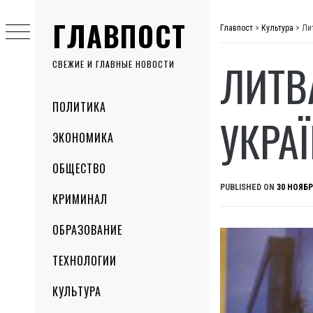
Skip
ГЛАВПОСТ
to
Главпост
>
Культура
>
Ли
content
ЛИТВ
СВЕЖИЕ И ГЛАВНЫЕ НОВОСТИ
Primary
ПОЛИТИКА
Menu
УКРА
ЭКОНОМИКА
ОБЩЕСТВО
PUBLISHED ON
30 НОЯБР
КРИМИНАЛ
ОБРАЗОВАНИЕ
ТЕХНОЛОГИИ
КУЛЬТУРА