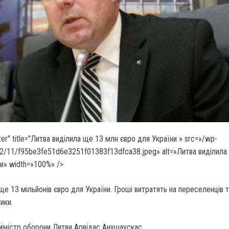
ter" title="Литва виділила ще 13 млн євро для України
» src=»/wp-
22/11/f95be3fe51d6e3251f01383f13dfca38.jpeg» alt=»Литва виділила
и» width=»100%» />
ще 13 мільйонів євро для України. Гроші витратять на переселенців 
ики.
міністр оборони Литви Арвідас Анушаускас.