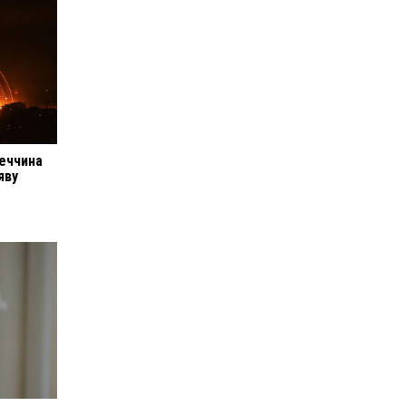
реччина
яву