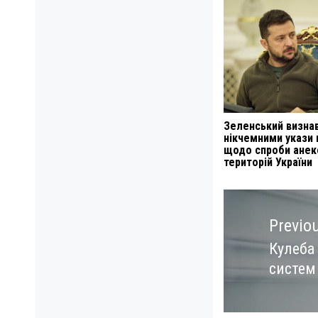
Зеленський визна
нікчемними укази 
щодо спроби анекc
територій України
Навигация
по
Previo
записям
Кулеба 
Previo
систем 
post: