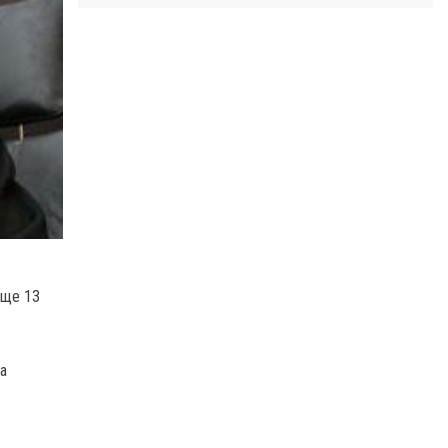
 ще 13
та