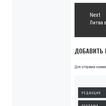
Next
Литва 
Next
post:
ДОБАВИТЬ
Для отправки комм
РЕДАКЦИЯ