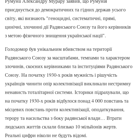
Румунії Александру Мурару заявив, що Румунія
приєднується до демократичних та гідних держав усього
світу, які визнають "геноцидні, систематичні, прямі,
цинічні, злочинні дії Радянського Союзу та його керівників
з метою фізичного знищення української нації".
Голодомор був унікальним вбивством на території
Радянського Союзу за масштабами, темпами та характером
злочинів, скоєних керівниками та інституціями Радянського
Союзу. На початку 1930-х років мужність і рішучість
українців чинити опір колективізації викликали нестримну
ненависть тоталітарної системи. Історики підрахували, що
на початку 1930-х років відбулося понад 4 000 повстань та
місцевих повстань проти колективізації, оподаткування,
терору та насильства з боку радянської влади… Втрати
людських життів склали близько 10 мільйонів жертв.
Реальні цифри ніколи не будуть відомі.