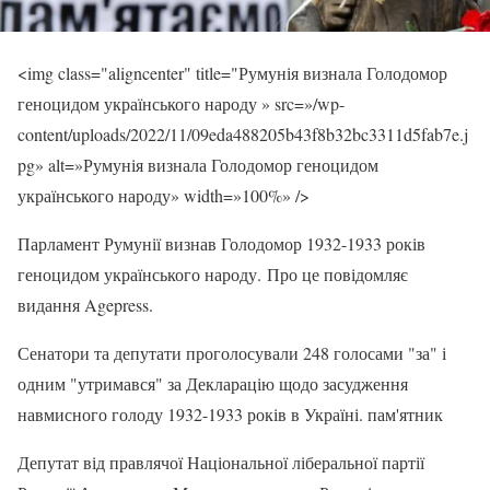
<img class="aligncenter" title="Румунія визнала Голодомор
геноцидом українського народу » src=»/wp-
content/uploads/2022/11/09eda488205b43f8b32bc3311d5fab7e.j
pg» alt=»Румунія визнала Голодомор геноцидом
українського народу» width=»100%» />
Парламент Румунії визнав Голодомор 1932-1933 років
геноцидом українського народу. Про це повідомляє
видання Agepress.
Сенатори та депутати проголосували 248 голосами "за" і
одним "утримався" за Декларацію щодо засудження
навмисного голоду 1932-1933 років в Україні. пам'ятник
Депутат від правлячої Національної ліберальної партії