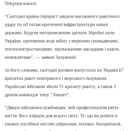
Telegram-каналі.
"Сьогодні країна-терорист завдала масованого ракетного
удару по об’єктам критичної інфраструктури нашої
держави. Будучи неспроможним здолати Збройні cили
України, противник веде війну з мирними громадянами,
теплоелектростанціями, лікувальними закладами і навіть
немовлятами", — заявив Залужний.
За його словами, сьогодні росіяни випустили по Україні 67
крилатих ракет повітряного і морського базування.
Українські військові збили 51 крилату ракету, а також 5
дронів-камікадзе типу "Ланцет".
"Дякую військовослужбовцям, чий професіоналізм рятує
життя. Ви є взірцем для всього світу. Те, що ви робите в
умовах постійної нестачі озброєння, техніки, боєприпасів,