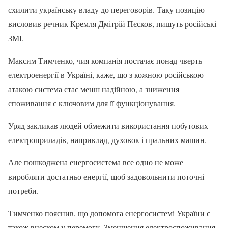
схилити українську владу до переговорів. Таку позицію
висловив речник Кремля Дмітрій Пєсков, пишуть російські
ЗМІ.
Максим Тимченко, чия компанія постачає понад чверть
електроенергії в Україні, каже, що з кожною російською
атакою система стає менш надійною, а зниження
споживання є ключовим для її функціонування.
Уряд закликав людей обмежити використання побутових
електроприладів, наприклад, духовок і пральних машин.
Але пошкоджена енергосистема все одно не може
виробляти достатньо енергії, щоб задовольнити поточні
потреби.
Тимченко пояснив, що допомога енергосистемі України є
також внеском у перемогу. Зменшення електроспоживання