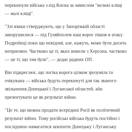
перекинули війська з-під Києва за замислом "великі кліщі
— малі кліщі".
"Злі язики стверджують, що у Запорізькій області
заворушилися — під Гуляйполем наш ворог пішов в атаку.
Подробиці поки що невідомі, але, кажуть, може бути досить
неприємно. Частково це ті, яких вивели з Херсона, частково
— це ті, що там були", — додає радник ОП.
Він підкреслює, що логіка ворога цілком зрозуміла та
очікувана — війська будуть перекинуті для так званого
звільнення Донецької і Луганської областей, аби
презентувати це як результат війни.
"Це те, що можна продати всередині Росії як політичний
результат війни. Тому російські війська будуть постійно і
послідовно намагатися захопити Донецьку і Луганську