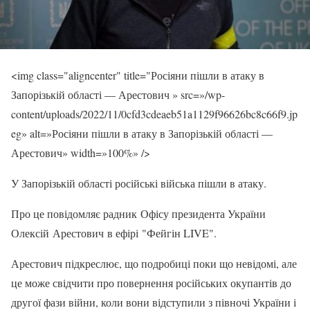
<img class="aligncenter" title="Росіяни пішли в атаку в
Запорізькій області — Арестович » src=»/wp-
content/uploads/2022/11/0cfd3cdeaeb51a1129f96626bc8c66f9.jp
eg» alt=»Росіяни пішли в атаку в Запорізькій області —
Арестович» width=»100%» />
У Запорізькій області російські війська пішли в атаку.
Про це повідомляє радник Офісу президента України
Олексій Арестович в ефірі "Фейгін LIVE".
Арестович підкреслює, що подробиці поки що невідомі, але
це може свідчити про повернення російських окупантів до
другої фази війни, коли вони відступили з півночі України і